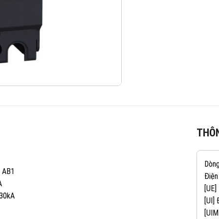
THÔN
Dòn
A AB1
Điện
A
[UE]
 30kA
[UI]
[UIM