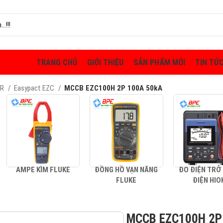
TRANG CHỦ
GIỚI THIỆU
SẢN PHẨM MỚI
TIN TỨ
ER
Easypact EZC
MCCB EZC100H 2P 100A 50kA
AMPE KÌM FLUKE
ĐỒNG HỒ VẠN NĂNG
ĐO ĐIỆN TRỞ
FLUKE
ĐIỆN HIO
MCCB EZC100H 2P