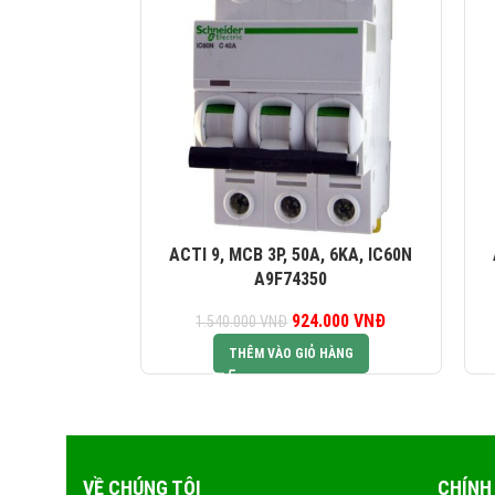
ACTI 9, MCB 3P, 50A, 6KA, IC60N
A9F74350
924.000
Giá gốc là:
VNĐ
Giá hiện tại là:
1.540.000
VNĐ
1.540.000 VNĐ.
924.000 VNĐ.
THÊM VÀO GIỎ HÀNG
VỀ CHÚNG TÔI
CHÍNH