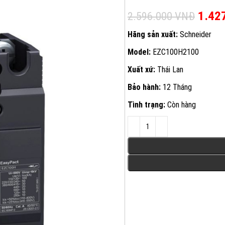
Giá g
1.42
2.596.000
VNĐ
Hãng sản xuất:
Schneider
Model:
EZC100H2100
Xuất xứ:
Thái Lan
Bảo hành:
12 Tháng
Tình trạng:
Còn hàng