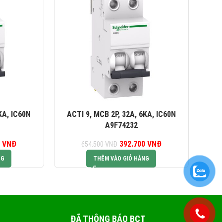
KA, IC60N
ACTI 9, MCB 2P, 32A, 6KA, IC60N
AC
A9F74232
0
iá gốc là:
VNĐ
Giá hiện tại là:
392.700
Giá gốc là:
VNĐ
Giá hiện tại là:
654.500
VNĐ
2.500 VNĐ.
445.500 VNĐ.
654.500 VNĐ.
392.700 VNĐ.
NG
THÊM VÀO GIỎ HÀNG
ĐÃ THÔNG BÁO BCT