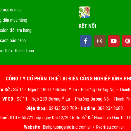
ệ người mua
 dẫn mua hàng
KẾT NỐI
 sách đổi trả hàng
 sách bảo hành
g thức thanh toán
CÔNG TY CỔ PHẦN THIẾT BỊ ĐIỆN CÔNG NGHIỆP BÌNH P
rụ Sở :
Số 11 - Ngách 180/17 Đường Ỷ La - Phường Dương Nội - Thành
VPGD :
Số 11 - Ngõ 230 Đường Ỷ La - Phường Dương Nội - Thành Ph
Điện thoại:
02433 522 789 -
Hotline:
082.234.2688
thuế:
0107655721 cấp ngày 05/12/2016 Do Sở Kế Hoạch và Đầu Tư TP.
Website:
Binhphuongelectric.com.vn
/
Kyoritsu.com.vn