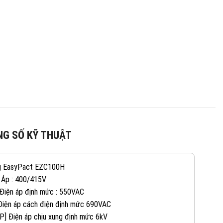
G SỐ KỸ THUẬT
g EasyPact EZC100H
 Áp : 400/415V
 Điện áp định mức : 550VAC
 Điện áp cách điện định mức 690VAC
082 234 2688
KINH DOANH 1:
P] Điện áp chịu xung định mức 6kV