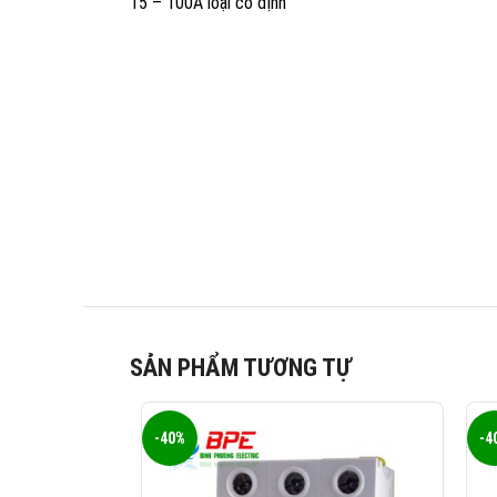
15 – 100A loại cố định
SẢN PHẨM TƯƠNG TỰ
-40%
-4