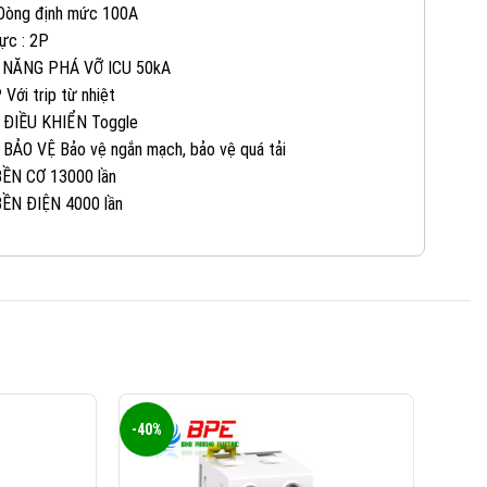
 Dòng định mức 100A
0965 101 613
KINH DOANH 2:
ực : 2P
 NĂNG PHÁ VỠ ICU 50kA
 Với trip từ nhiệt
0824 927 568
KINH DOANH 3:
 ĐIỀU KHIỂN Toggle
 BẢO VỆ Bảo vệ ngắn mạch, bảo vệ quá tải
0823 944 186
KINH DOANH 4:
ỀN CƠ 13000 lần
ỀN ĐIỆN 4000 lần
-40%
-40%