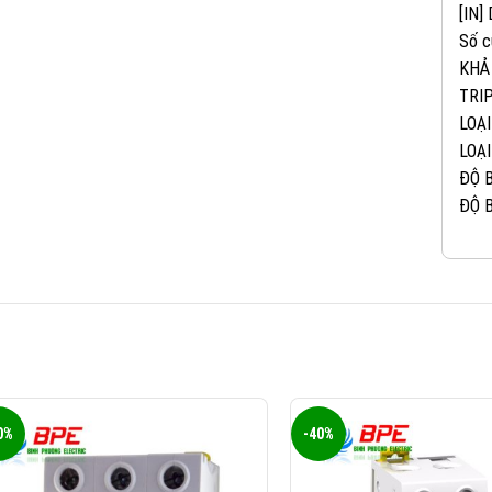
[IN]
Số c
KHẢ
TRIP
LOẠI
LOẠI
ĐỘ B
ĐỘ B
0%
-40%