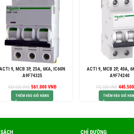
ACTI 9, MCB 3P, 25A, 6KA, IC60N
ACTI 9, MCB 2P, 40A, 6
A9F74325
A9F74240
561.000
Giá gốc là:
VNĐ
Giá hiện tại là:
445.50
G
935.000
VNĐ
742.500
VNĐ
935.000 VNĐ.
561.000 VNĐ.
74
THÊM VÀO GIỎ HÀNG
THÊM VÀO GIỎ HÀ
 SÁCH
CHỈ ĐƯỜNG