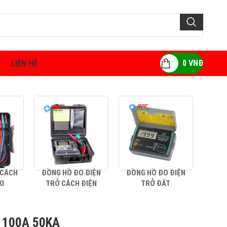
0
VNĐ
C
LIÊN HỆ
 CÁCH
ĐỒNG HỒ ĐO ĐIỆN
ĐỒNG HỒ ĐO ĐIỆN
AMP
KI
TRỞ CÁCH ĐIỆN
TRỞ ĐẤT
 100A 50KA