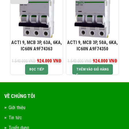
0823 944 186
KINH DOANH 4:
ACTI 9, MCB 3P, 63A, 6KA,
ACTI 9, MCB 3P, 50A, 6KA,
AC
IC60N A9F74363
IC60N A9F74350
924.000
Giá gốc là:
VNĐ
Giá hiện tại là:
924.000
Giá gốc là:
VNĐ
Giá hiệ
1.540.000
VNĐ
1.540.000
VNĐ
1.
1.540.000 VNĐ.
924.000 VNĐ.
1.540.000 VNĐ.
924.0
ĐỌC TIẾP
THÊM VÀO GIỎ HÀNG
VỀ CHÚNG TÔI
Giới thiệu
Tin tức
Tuyển dụng