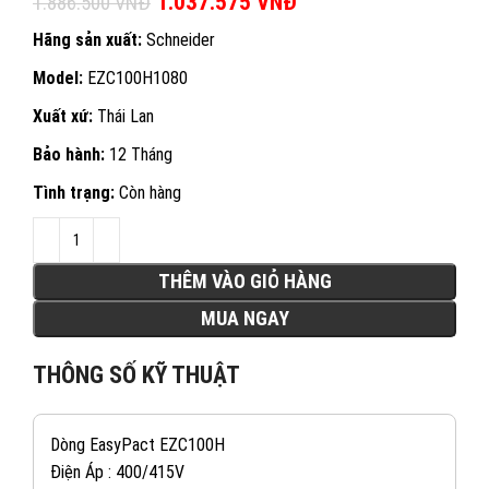
Giá gốc là: 1.886.500 VNĐ.
1.037.575
VNĐ
Giá hiện tại là:
1.886.500
VNĐ
1.037.575 VNĐ.
Hãng sản xuất:
Schneider
Model:
EZC100H1080
Xuất xứ:
Thái Lan
Bảo hành:
12 Tháng
Tình trạng:
Còn hàng
THÊM VÀO GIỎ HÀNG
MUA NGAY
THÔNG SỐ KỸ THUẬT
Dòng EasyPact EZC100H
Điện Áp : 400/415V