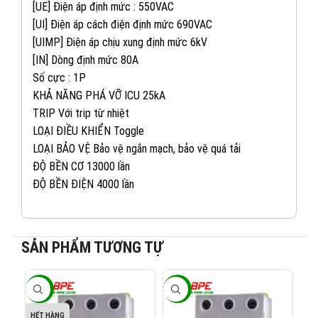
[UE] Điện áp định mức : 550VAC
[UI] Điện áp cách điện định mức 690VAC
[UIMP] Điện áp chịu xung định mức 6kV
[IN] Dòng định mức 80A
Số cực : 1P
KHẢ NĂNG PHÁ VỠ ICU 25kA
TRIP Với trip từ nhiệt
LOẠI ĐIỀU KHIỂN Toggle
LOẠI BẢO VỆ Bảo vệ ngắn mạch, bảo vệ quá tải
ĐỘ BỀN CƠ 13000 lần
ĐỘ BỀN ĐIỆN 4000 lần
082 234 2688
KINH DOANH 1:
SẢN PHẨM TƯƠNG TỰ
0965 101 613
KINH DOANH 2:
-40%
-40%
-4
0824 927 568
KINH DOANH 3:
HẾT HÀNG