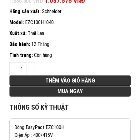
Giá gốc là: 1.886.500 VNĐ.
1.037.575
VNĐ
Giá hiện tại là:
1.886.500
VNĐ
1.037.575 VNĐ.
Hãng sản xuất:
Schneider
Model:
EZC100H1040
Xuất xứ:
Thái Lan
Bảo hành:
12 Tháng
Tình trạng:
Còn hàng
THÊM VÀO GIỎ HÀNG
MUA NGAY
THÔNG SỐ KỸ THUẬT
Dòng EasyPact EZC100H
Điện Áp : 400/415V