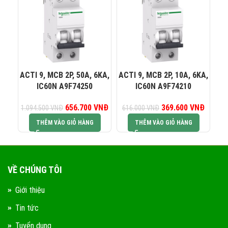
0823 944 186
KINH DOANH 4:
ACTI 9, MCB 2P, 50A, 6KA,
ACTI 9, MCB 2P, 10A, 6KA,
AC
IC60N A9F74250
IC60N A9F74210
656.700
Giá gốc là:
VNĐ
Giá hiện tại là:
369.600
Giá gốc là:
VNĐ
Giá hiện
1.094.500
VNĐ
616.000
VNĐ
37
1.094.500 VNĐ.
656.700 VNĐ.
616.000 VNĐ.
369.60
THÊM VÀO GIỎ HÀNG
THÊM VÀO GIỎ HÀNG
VỀ CHÚNG TÔI
Giới thiệu
Tin tức
Tuyển dụng