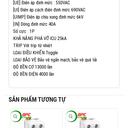
[UE] Điện áp định mức : 550VAC
[UI] Điện áp cách điện định mức 690VAC
[UIMP] Điện áp chịu xung định mức 6kV
[IN] Dòng định mức 40A
Số cực : 1P
KHẢ NĂNG PHÁ VỠ ICU 25kA
TRIP Với trip từ nhiệt
LOẠI ĐIỀU KHIỂN Toggle
LOẠI BẢO VỆ Bảo vệ ngắn mạch, bảo vệ quá tải
ĐỘ BỀN CƠ 13000 lần
ĐỘ BỀN ĐIỆN 4000 lần
082 234 2688
KINH DOANH 1:
SẢN PHẨM TƯƠNG TỰ
0965 101 613
KINH DOANH 2:
-40%
-40%
-4
0824 927 568
KINH DOANH 3: