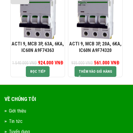
0823 944 186
KINH DOANH 4:
ACTI 9, MCB 3P, 63A, 6KA,
ACTI 9, MCB 3P, 20A, 6KA,
AC
IC60N A9F74363
IC60N A9F74320
924.000
Giá gốc là:
VNĐ
Giá hiện tại là:
561.000
Giá gốc là:
VNĐ
Giá hiện
1.540.000
VNĐ
935.000
VNĐ
1.
1.540.000 VNĐ.
924.000 VNĐ.
935.000 VNĐ.
561.00
ĐỌC TIẾP
THÊM VÀO GIỎ HÀNG
VỀ CHÚNG TÔI
Giới thiệu
Tin tức
Tuyển dụng