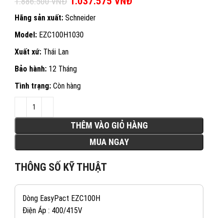
Giá gốc là: 1.886.500 VNĐ.
1.037.575
VNĐ
Giá hiện tại là:
1.886.500
VNĐ
1.037.575 VNĐ.
Hãng sản xuất:
Schneider
Model:
EZC100H1030
Xuất xứ:
Thái Lan
Bảo hành:
12 Tháng
Tình trạng:
Còn hàng
THÊM VÀO GIỎ HÀNG
MUA NGAY
THÔNG SỐ KỸ THUẬT
Dòng EasyPact EZC100H
Điện Áp : 400/415V