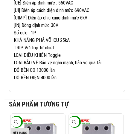
[UE] Điện áp định mức : 550VAC
[UI] Điện áp cách điện định mức 690VAC
[UIMP] Điện áp chịu xung định mức 6kV
[IN] Dòng định mức 30A
Số cực : 1P
KHẢ NĂNG PHÁ VỠ ICU 25kA
TRIP Với trip từ nhiệt
LOẠI ĐIỀU KHIỂN Toggle
LOẠI BẢO VỆ Bảo vệ ngắn mạch, bảo vệ quá tải
ĐỘ BỀN CƠ 13000 lần
ĐỘ BỀN ĐIỆN 4000 lần
082 234 2688
KINH DOANH 1:
SẢN PHẨM TƯƠNG TỰ
0965 101 613
KINH DOANH 2:
-40%
-40%
-4
0824 927 568
KINH DOANH 3:
HẾT HÀNG