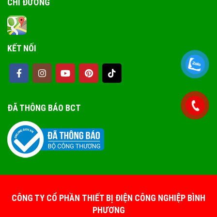
CHỈ ĐƯỜNG
KẾT NỐI
ĐÃ THÔNG BÁO BCT
CÔNG TY CỔ PHẦN THIẾT BỊ ĐIỆN CÔNG NGHIỆP BÌNH
PHƯƠNG