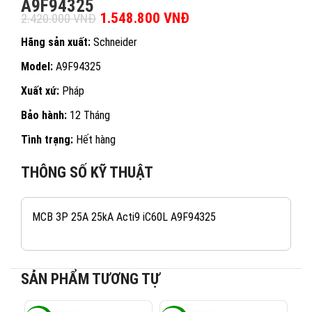
A9F94325
Giá gốc là: 2.420.000 VNĐ.
1.548.800
VNĐ
Giá hiện tại là:
2.420.000
VNĐ
1.548.800 VNĐ.
Hãng sản xuất:
Schneider
Model:
A9F94325
Xuất xứ:
Pháp
Bảo hành:
12 Tháng
Tình trạng:
Hết hàng
THÔNG SỐ KỸ THUẬT
MCB 3P 25A 25kA Acti9 iC60L A9F94325
SẢN PHẨM TƯƠNG TỰ