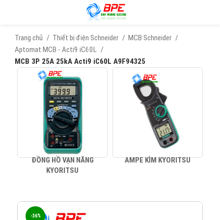
Trang chủ
Thiết bị điện Schneider
MCB Schneider
Aptomat MCB - Acti9 iC60L
MCB 3P 25A 25kA Acti9 iC60L A9F94325
ĐỒNG HỒ VẠN NĂNG
AMPE KÌM KYORITSU
KYORITSU
-36%