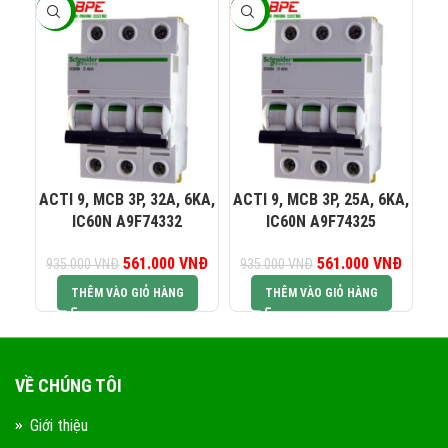
-40%
-40%
-4
082 234 2688
KINH DOANH 1:
0965 101 613
KINH DOANH 2:
ACTI 9, MCB 3P, 32A, 6KA,
ACTI 9, MCB 3P, 25A, 6KA,
AC
IC60N A9F74332
IC60N A9F74325
0824 927 568
KINH DOANH 3:
561.000
Giá gốc là:
VNĐ
Giá hiện tại là:
561.000
Giá gốc là:
VNĐ
Giá hiện
935.000
VNĐ
935.000
VNĐ
93
935.000 VNĐ.
561.000 VNĐ.
935.000 VNĐ.
561.00
THÊM VÀO GIỎ HÀNG
THÊM VÀO GIỎ HÀNG
0823 944 186
KINH DOANH 4:
VỀ CHÚNG TÔI
Giới thiệu