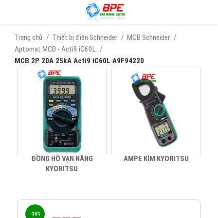
Trang chủ
Thiết bị điện Schneider
MCB Schneider
Aptomat MCB - Acti9 iC60L
MCB 2P 20A 25kA Acti9 iC60L A9F94220
ĐỒNG HỒ VẠN NĂNG
AMPE KÌM KYORITSU
KYORITSU
-36%