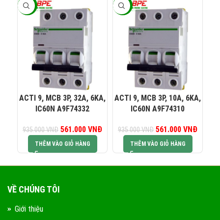
-40%
-40%
-4
082 234 2688
KINH DOANH 1:
0965 101 613
KINH DOANH 2:
ACTI 9, MCB 3P, 32A, 6KA,
ACTI 9, MCB 3P, 10A, 6KA,
AC
IC60N A9F74332
IC60N A9F74310
0824 927 568
KINH DOANH 3:
561.000
Giá gốc là:
VNĐ
Giá hiện tại là:
561.000
Giá gốc là:
VNĐ
Giá hiện
935.000
VNĐ
935.000
VNĐ
93
935.000 VNĐ.
561.000 VNĐ.
935.000 VNĐ.
561.00
THÊM VÀO GIỎ HÀNG
THÊM VÀO GIỎ HÀNG
0823 944 186
KINH DOANH 4:
VỀ CHÚNG TÔI
Giới thiệu