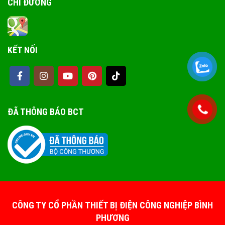
CHỈ ĐƯỜNG
KẾT NỐI
ĐÃ THÔNG BÁO BCT
CÔNG TY CỔ PHẦN THIẾT BỊ ĐIỆN CÔNG NGHIỆP BÌNH
PHƯƠNG