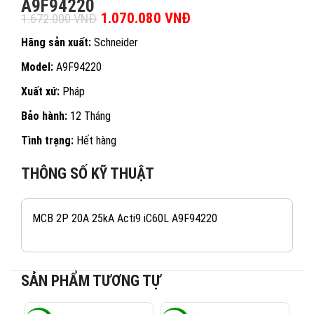
A9F94220
Giá gốc là: 1.672.000 VNĐ.
1.070.080
VNĐ
Giá hiện tại là:
1.672.000
VNĐ
1.070.080 VNĐ.
Hãng sản xuất:
Schneider
Model:
A9F94220
Xuất xứ:
Pháp
Bảo hành:
12 Tháng
Tình trạng:
Hết hàng
THÔNG SỐ KỸ THUẬT
MCB 2P 20A 25kA Acti9 iC60L A9F94220
SẢN PHẨM TƯƠNG TỰ