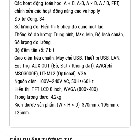
Các hoạt động toán học: A + B, A-B, A × B, A / B, FFT,
chỉnh sửa các hoạt động nâng cao và hợp lý
Đo tự động: 34
Số lượng đo: Hiển thị 5 phép đo cùng một lúc
Thống kê đo lường: Trung bình, Max, Min, Độ lệch chuẩn,
Số lượng đo lường
082 234 2688
KINH DOANH 1:
Bộ đếm tần số: 7 bit
Giao diện tiêu chuẩn: Máy chủ USB, Thiết bị USB, LAN,
Ext Trig, AUX OUT (Bỏ, Đạt / Không đạt), AWG(chỉ
0965 101 613
KINH DOANH 2:
MSO3000E), UT-M12 (Optional), VGA
Nguồn điện: 100V~240V AC, 50Hz/60Hz
0824 927 568
KINH DOANH 3:
Hiển thị: TFT LCD 8 inch, WVGA (800×480)
Trọng lượng thực: 4.2kg
0823 944 186
Kích thước sản phẩm (W × H × D): 370mm x 195mm x
KINH DOANH 4:
125mm