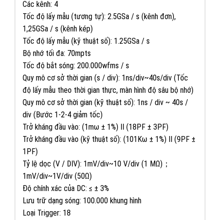
Các kênh: 4
Tốc độ lấy mẫu (tương tự): 2.5GSa / s (kênh đơn),
1,25GSa / s (kênh kép)
Tốc độ lấy mẫu (kỹ thuật số): 1.25GSa / s
Bộ nhớ tối đa: 70mpts
Tốc độ bắt sóng: 200.000wfms / s
Quy mô cơ sở thời gian (s / div): 1ns/div~40s/div (Tốc
độ lấy mẫu theo thời gian thực, màn hình độ sâu bộ nhớ)
Quy mô cơ sở thời gian (kỹ thuật số): 1ns / div ~ 40s /
div (Bước 1-2-4 giảm tốc)
Trở kháng đầu vào: (1mω ± 1%) II (18PF ± 3PF)
Trở kháng đầu vào (kỹ thuật số): (101Kω ± 1%) II (9PF ±
1PF)
Tỷ lệ dọc (V / DIV): 1mV/div~10 V/div (1 MΩ)；
1mV/div~1V/div (50Ω)
Độ chính xác của DC: ≤ ± 3%
Lưu trữ dạng sóng: 100.000 khung hình
Loại Trigger: 18