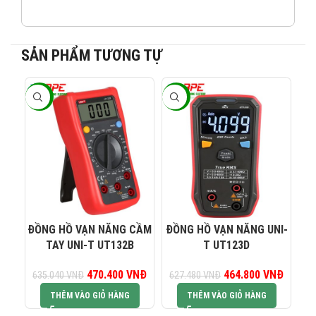
SẢN PHẨM TƯƠNG TỰ
-26%
-26%
-2
082 234 2688
KINH DOANH 1:
0965 101 613
KINH DOANH 2:
0824 927 568
KINH DOANH 3:
ĐỒNG HỒ VẠN NĂNG CẦM
ĐỒNG HỒ VẠN NĂNG UNI-
ĐỒ
TAY UNI-T UT132B
T UT123D
0823 944 186
KINH DOANH 4:
470.400
Giá gốc là:
VNĐ
Giá hiện tại là:
464.800
Giá gốc là:
VNĐ
Giá hiện
635.040
VNĐ
627.480
VNĐ
60
635.040 VNĐ.
470.400 VNĐ.
627.480 VNĐ.
464.80
THÊM VÀO GIỎ HÀNG
THÊM VÀO GIỎ HÀNG