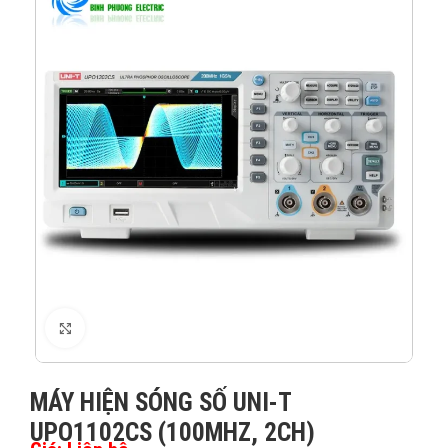
XEM ẢNH
MÁY HIỆN SÓNG SỐ UNI-T
UPO1102CS (100MHZ, 2CH)