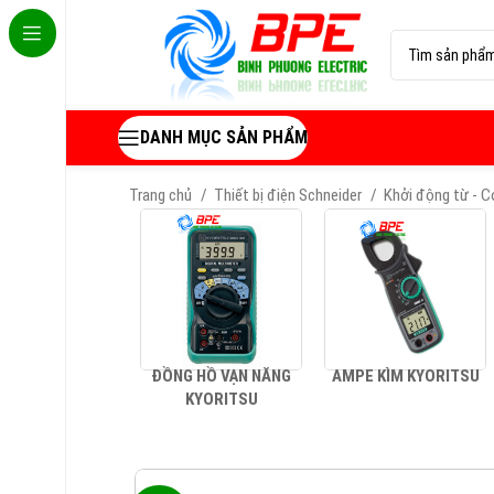
DANH MỤC SẢN PHẨM
Trang chủ
Thiết bị điện Schneider
Khởi động từ - 
ĐỒNG HỒ VẠN NĂNG
AMPE KÌM KYORITSU
KYORITSU