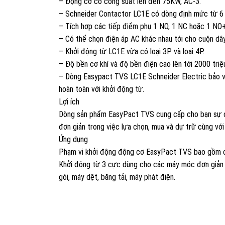
– Động cơ có công suất lên đến 75KW, AC-3.
– Schneider Contactor LC1E có dòng định mức từ 6
– Tích hợp các tiếp điểm phụ 1 NO, 1 NC hoặc 1 NO
– Có thể chọn điện áp AC khác nhau tới cho cuộn dây
– Khởi động từ LC1E vừa có loại 3P và loại 4P.
– Độ bền cơ khí và độ bền điện cao lên tới 2000 triệu
– Dòng Easypact TVS LC1E Schneider Electric bảo vệ
hoàn toàn với khởi động từ.
Lợi ích
Dòng sản phẩm EasyPact TVS cung cấp cho bạn sự câ
đơn giản trong việc lựa chọn, mua và dự trữ cùng với
Ứng dụng
Phạm vi khởi động động cơ EasyPact TVS bao gồm c
Khởi động từ 3 cực dùng cho các máy móc đợn giản n
gói, máy dệt, băng tải, máy phát điện.