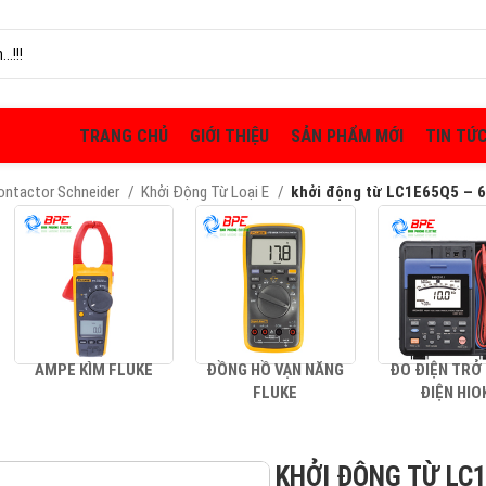
TRANG CHỦ
GIỚI THIỆU
SẢN PHẨM MỚI
TIN TỨ
Contactor Schneider
Khởi Động Từ Loại E
khởi động từ LC1E65Q5 – 
AMPE KÌM FLUKE
ĐỒNG HỒ VẠN NĂNG
ĐO ĐIỆN TRỞ
FLUKE
ĐIỆN HIO
KHỞI ĐỘNG TỪ LC1