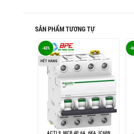
SẢN PHẨM TƯƠNG TỰ
-40%
-4
HẾT HÀNG
ACTI 9, MCB 4P, 6A, 6KA, IC60N