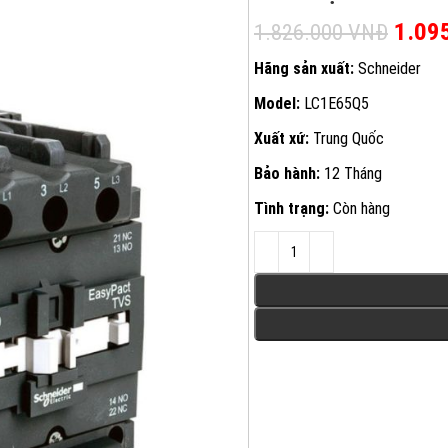
Giá g
1.09
1.826.000
VNĐ
Hãng sản xuất:
Schneider
Model:
LC1E65Q5
Xuất xứ:
Trung Quốc
Bảo hành:
12 Tháng
Tình trạng:
Còn hàng