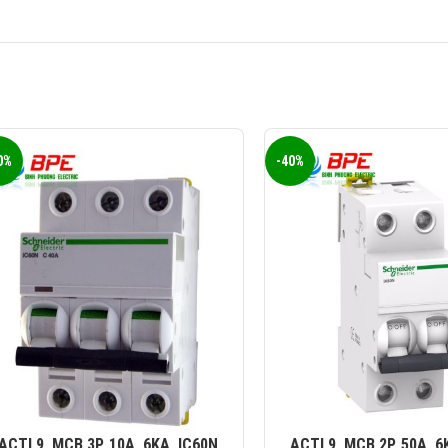
0%
-40%
ACTI 9, MCB 3P, 10A, 6KA, IC60N
ACTI 9, MCB 2P, 50A, 6