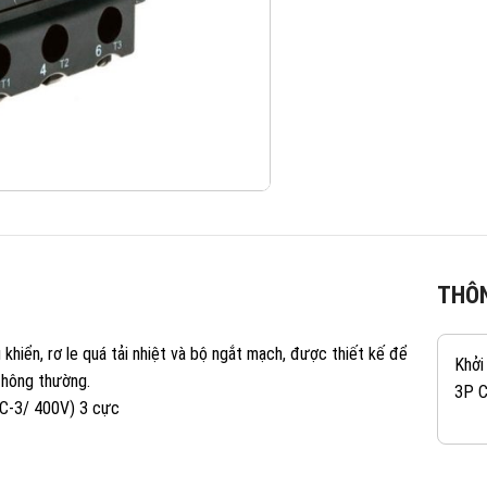
THÔN
hiển, rơ le quá tải nhiệt và bộ ngắt mạch, được thiết kế để
Khởi
thông thường.
3P 
AC-3/ 400V) 3 cực