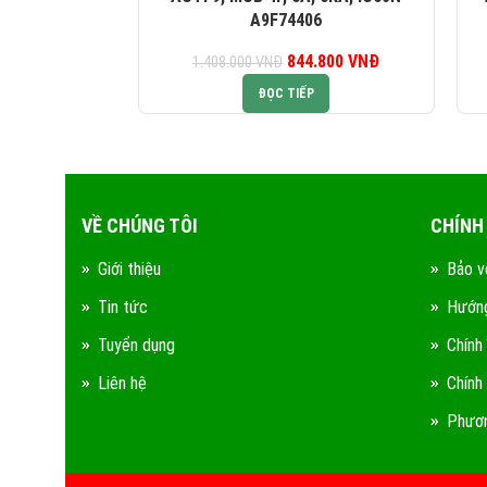
A9F74406
844.800
Giá gốc là:
VNĐ
Giá hiện tại là:
1.408.000
VNĐ
1.408.000 VNĐ.
844.800 VNĐ.
ĐỌC TIẾP
VỀ CHÚNG TÔI
CHÍNH
Giới thiệu
Bảo v
Tin tức
Hướng
Tuyển dụng
Chính
Liên hệ
Chính
Phươn