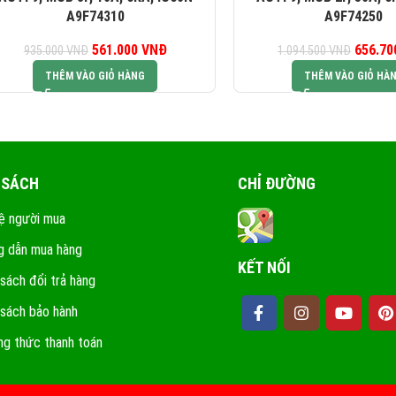
A9F74310
A9F74250
561.000
Giá gốc là:
VNĐ
Giá hiện tại là:
656.7
G
935.000
VNĐ
1.094.500
VNĐ
935.000 VNĐ.
561.000 VNĐ.
1.0
THÊM VÀO GIỎ HÀNG
THÊM VÀO GIỎ HÀ
 SÁCH
CHỈ ĐƯỜNG
ệ người mua
 dẫn mua hàng
KẾT NỐI
 sách đổi trả hàng
 sách bảo hành
g thức thanh toán