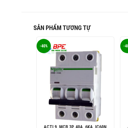
SẢN PHẨM TƯƠNG TỰ
-40%
-4
ACTI 9, MCB 3P, 40A, 6KA, IC60N