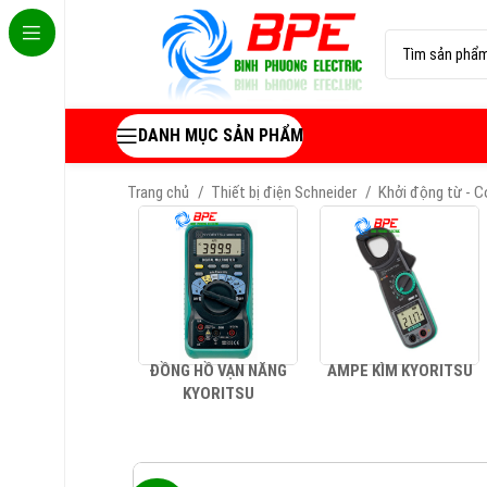
DANH MỤC SẢN PHẨM
Trang chủ
Thiết bị điện Schneider
Khởi động từ - 
ĐỒNG HỒ VẠN NĂNG
AMPE KÌM KYORITSU
KYORITSU