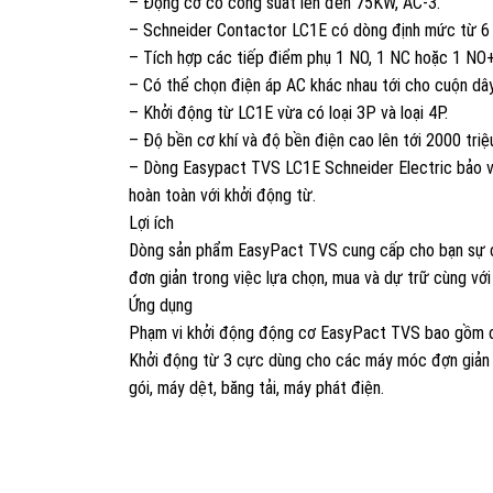
– Động cơ có công suất lên đến 75KW, AC-3.
– Schneider Contactor LC1E có dòng định mức từ 6
– Tích hợp các tiếp điểm phụ 1 NO, 1 NC hoặc 1 NO
– Có thể chọn điện áp AC khác nhau tới cho cuộn dây
– Khởi động từ LC1E vừa có loại 3P và loại 4P.
– Độ bền cơ khí và độ bền điện cao lên tới 2000 triệu
– Dòng Easypact TVS LC1E Schneider Electric bảo vệ
hoàn toàn với khởi động từ.
Lợi ích
Dòng sản phẩm EasyPact TVS cung cấp cho bạn sự câ
đơn giản trong việc lựa chọn, mua và dự trữ cùng với
Ứng dụng
Phạm vi khởi động động cơ EasyPact TVS bao gồm c
Khởi động từ 3 cực dùng cho các máy móc đợn giản n
gói, máy dệt, băng tải, máy phát điện.