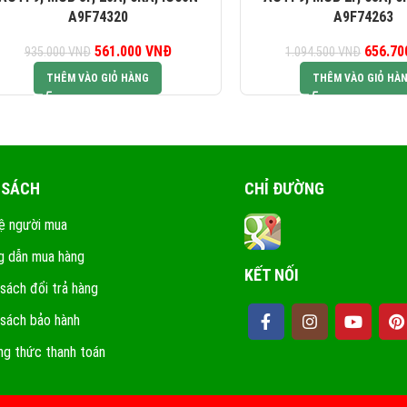
A9F74320
A9F74263
561.000
Giá gốc là:
VNĐ
Giá hiện tại là:
656.7
G
935.000
VNĐ
1.094.500
VNĐ
935.000 VNĐ.
561.000 VNĐ.
1.0
THÊM VÀO GIỎ HÀNG
THÊM VÀO GIỎ HÀ
 SÁCH
CHỈ ĐƯỜNG
ệ người mua
 dẫn mua hàng
KẾT NỐI
 sách đổi trả hàng
 sách bảo hành
g thức thanh toán