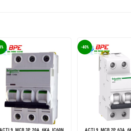
0%
-40%
ACTI 9, MCB 3P, 20A, 6KA, IC60N
ACTI 9, MCB 2P, 63A, 6