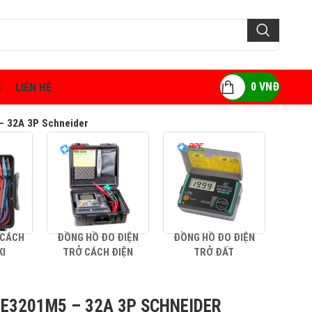
0
VNĐ
C
LIÊN HỆ
– 32A 3P Schneider
 CÁCH
ĐỒNG HỒ ĐO ĐIỆN
ĐỒNG HỒ ĐO ĐIỆN
AMP
KI
TRỞ CÁCH ĐIỆN
TRỞ ĐẤT
1E3201M5 – 32A 3P SCHNEIDER