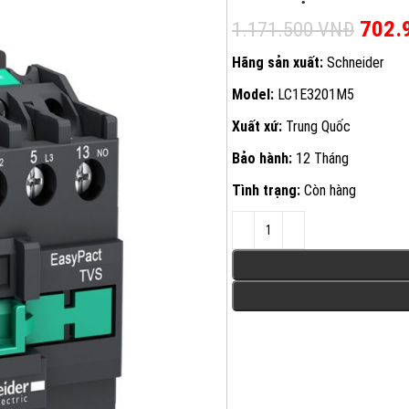
Giá g
702.
1.171.500
VNĐ
Hãng sản xuất:
Schneider
Model:
LC1E3201M5
Xuất xứ:
Trung Quốc
Bảo hành:
12 Tháng
Tình trạng:
Còn hàng