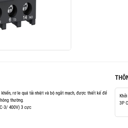
THÔN
hiển, rơ le quá tải nhiệt và bộ ngắt mạch, được thiết kế để
Khởi
thông thường.
3P 
AC-3/ 400V) 3 cực