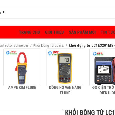
TRANG CHỦ
GIỚI THIỆU
SẢN PHẨM MỚI
TIN TỨ
Contactor Schneider
Khởi Động Từ Loại E
khởi động từ LC1E3201M5 
AMPE KÌM FLUKE
ĐỒNG HỒ VẠN NĂNG
ĐO ĐIỆN TRỞ
FLUKE
ĐIỆN HIO
KHỞI ĐỘNG TỪ LC