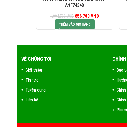
A9F74340
656.700
Giá gốc là:
VNĐ
Giá hiện tại là:
1.094.500
VNĐ
1.094.500 VNĐ.
656.700 VNĐ.
THÊM VÀO GIỎ HÀNG
VỀ CHÚNG TÔI
CHÍNH
Giới thiệu
Bảo v
Tin tức
Hướng
Tuyển dụng
Chính
Liên hệ
Chính
Phươn