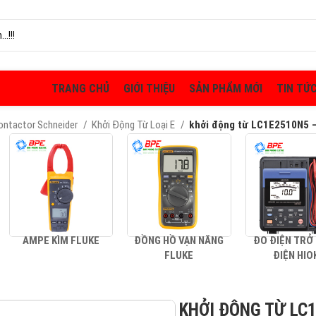
TRANG CHỦ
GIỚI THIỆU
SẢN PHẨM MỚI
TIN TỨ
Contactor Schneider
Khởi Động Từ Loại E
khởi động từ LC1E2510N5 
AMPE KÌM FLUKE
ĐỒNG HỒ VẠN NĂNG
ĐO ĐIỆN TRỞ
FLUKE
ĐIỆN HIO
KHỞI ĐỘNG TỪ LC1