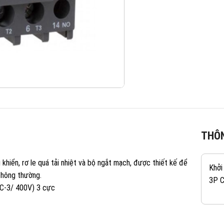
THÔN
hiển, rơ le quá tải nhiệt và bộ ngắt mạch, được thiết kế để
Khởi
thông thường.
3P 
AC-3/ 400V) 3 cực