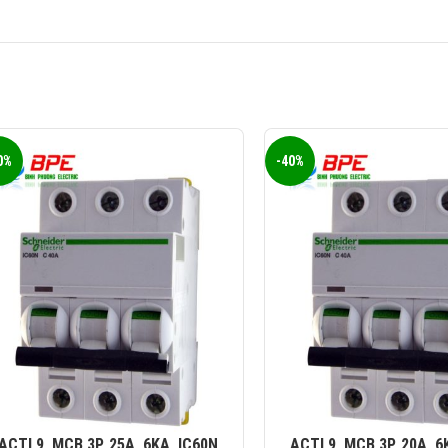
0%
-40%
ACTI 9, MCB 3P, 25A, 6KA, IC60N
ACTI 9, MCB 3P, 20A, 6