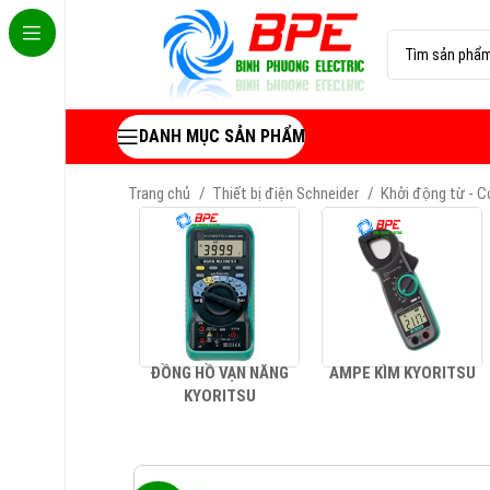
DANH MỤC SẢN PHẨM
Trang chủ
Thiết bị điện Schneider
Khởi động từ - 
ĐỒNG HỒ VẠN NĂNG
AMPE KÌM KYORITSU
KYORITSU