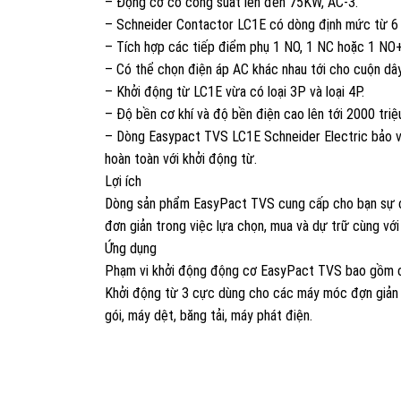
– Động cơ có công suất lên đến 75KW, AC-3.
– Schneider Contactor LC1E có dòng định mức từ 6
– Tích hợp các tiếp điểm phụ 1 NO, 1 NC hoặc 1 NO
– Có thể chọn điện áp AC khác nhau tới cho cuộn dây
– Khởi động từ LC1E vừa có loại 3P và loại 4P.
– Độ bền cơ khí và độ bền điện cao lên tới 2000 triệu
– Dòng Easypact TVS LC1E Schneider Electric bảo vệ
hoàn toàn với khởi động từ.
Lợi ích
Dòng sản phẩm EasyPact TVS cung cấp cho bạn sự câ
đơn giản trong việc lựa chọn, mua và dự trữ cùng với
Ứng dụng
Phạm vi khởi động động cơ EasyPact TVS bao gồm c
Khởi động từ 3 cực dùng cho các máy móc đợn giản n
gói, máy dệt, băng tải, máy phát điện.