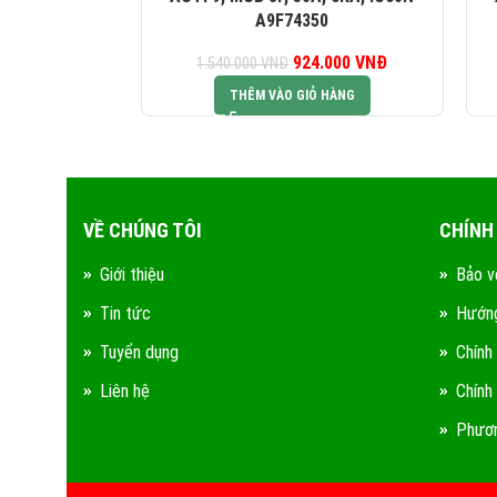
A9F74350
924.000
Giá gốc là:
VNĐ
Giá hiện tại là:
1.540.000
VNĐ
1.540.000 VNĐ.
924.000 VNĐ.
THÊM VÀO GIỎ HÀNG
VỀ CHÚNG TÔI
CHÍNH
Giới thiệu
Bảo v
Tin tức
Hướng
Tuyển dụng
Chính
Liên hệ
Chính
Phươn