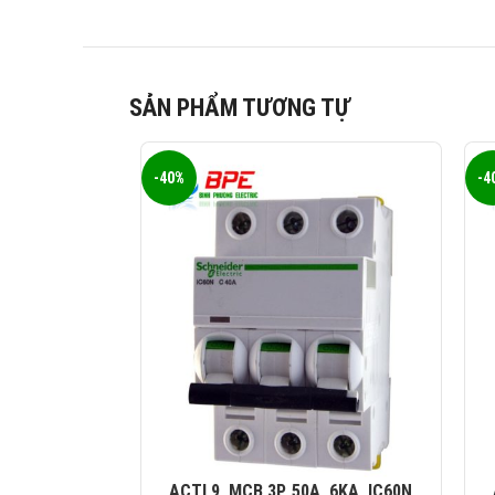
SẢN PHẨM TƯƠNG TỰ
-40%
-4
ACTI 9, MCB 3P, 50A, 6KA, IC60N