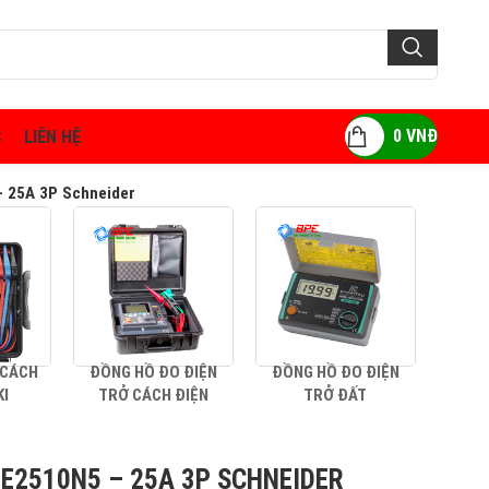
0
VNĐ
C
LIÊN HỆ
– 25A 3P Schneider
 CÁCH
ĐỒNG HỒ ĐO ĐIỆN
ĐỒNG HỒ ĐO ĐIỆN
AMP
KI
TRỞ CÁCH ĐIỆN
TRỞ ĐẤT
E2510N5 – 25A 3P SCHNEIDER