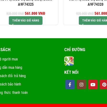
A9F74325
A9F74320
561.000
Giá gốc là:
VNĐ
Giá hiện tại là:
561.00
G
935.000
VNĐ
935.000
VNĐ
935.000 VNĐ.
561.000 VNĐ.
93
THÊM VÀO GIỎ HÀNG
THÊM VÀO GIỎ HÀ
 SÁCH
CHỈ ĐƯỜNG
ệ người mua
 dẫn mua hàng
KẾT NỐI
 sách đổi trả hàng
 sách bảo hành
g thức thanh toán