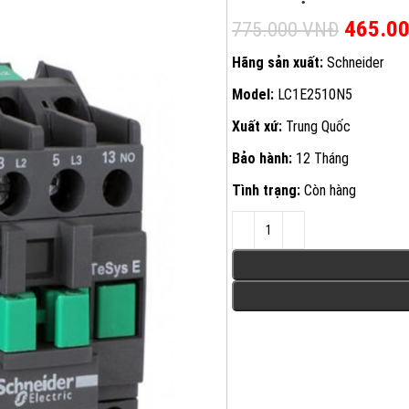
Giá gốc
465.0
775.000
VNĐ
Hãng sản xuất:
Schneider
Model:
LC1E2510N5
Xuất xứ:
Trung Quốc
Bảo hành:
12 Tháng
Tình trạng:
Còn hàng