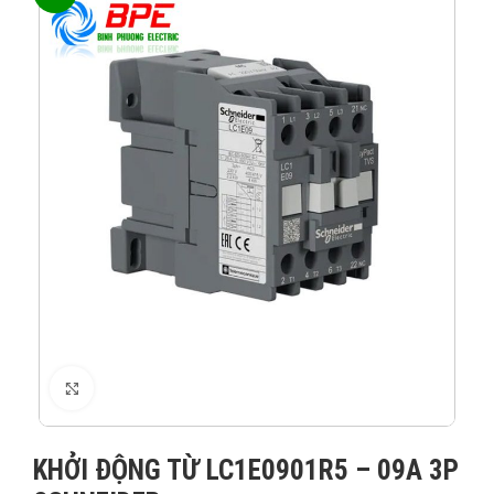
XEM ẢNH
KHỞI ĐỘNG TỪ LC1E0901R5 – 09A 3P