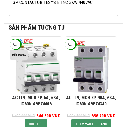
3P CONTACTOR TESYS E 1NC 3KW 440VAC
SẢN PHẨM TƯƠNG TỰ
-40%
-40%
-4
082 234 2688
KINH DOANH 1:
HẾT HÀNG
0965 101 613
KINH DOANH 2:
0824 927 568
KINH DOANH 3:
ACTI 9, MCB 4P, 6A, 6KA,
ACTI 9, MCB 3P, 40A, 6KA,
AC
IC60N A9F74406
IC60N A9F74340
0823 944 186
KINH DOANH 4:
844.800
Giá gốc là:
VNĐ
Giá hiện tại là:
656.700
Giá gốc là:
VNĐ
Giá hiệ
1.408.000
VNĐ
1.094.500
VNĐ
93
1.408.000 VNĐ.
844.800 VNĐ.
1.094.500 VNĐ.
656.7
ĐỌC TIẾP
THÊM VÀO GIỎ HÀNG