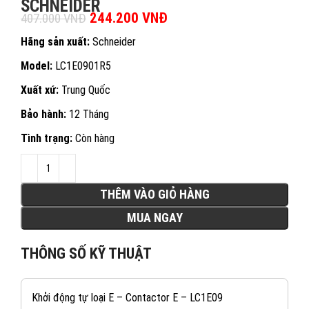
SCHNEIDER
Giá gốc là: 407.000 VNĐ.
244.200
VNĐ
Giá hiện tại là:
407.000
VNĐ
244.200 VNĐ.
Hãng sản xuất:
Schneider
Model:
LC1E0901R5
Xuất xứ:
Trung Quốc
Bảo hành:
12 Tháng
Tình trạng:
Còn hàng
THÊM VÀO GIỎ HÀNG
MUA NGAY
THÔNG SỐ KỸ THUẬT
Khởi động tự loại E – Contactor E – LC1E09