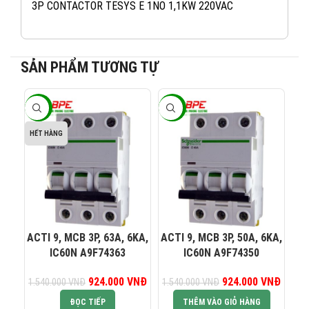
3P CONTACTOR TESYS E 1NO 1,1KW 220VAC
SẢN PHẨM TƯƠNG TỰ
-40%
-40%
-4
082 234 2688
KINH DOANH 1:
HẾT HÀNG
0965 101 613
KINH DOANH 2:
0824 927 568
KINH DOANH 3:
ACTI 9, MCB 3P, 63A, 6KA,
ACTI 9, MCB 3P, 50A, 6KA,
AC
IC60N A9F74363
IC60N A9F74350
0823 944 186
KINH DOANH 4:
924.000
Giá gốc là:
VNĐ
Giá hiện tại là:
924.000
Giá gốc là:
VNĐ
Giá hiệ
1.540.000
VNĐ
1.540.000
VNĐ
1.
1.540.000 VNĐ.
924.000 VNĐ.
1.540.000 VNĐ.
924.0
ĐỌC TIẾP
THÊM VÀO GIỎ HÀNG