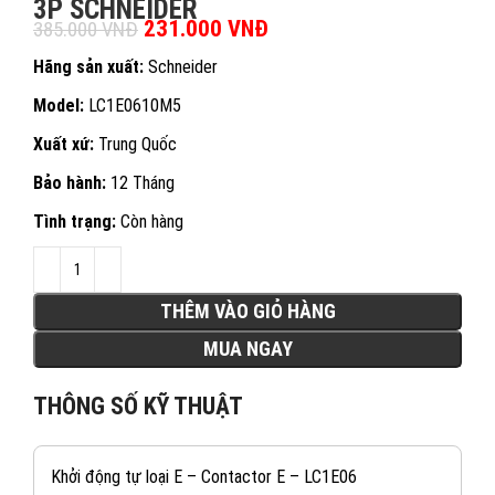
3P SCHNEIDER
Giá gốc là: 385.000 VNĐ.
231.000
VNĐ
Giá hiện tại là:
385.000
VNĐ
231.000 VNĐ.
Hãng sản xuất:
Schneider
Model:
LC1E0610M5
Xuất xứ:
Trung Quốc
Bảo hành:
12 Tháng
Tình trạng:
Còn hàng
THÊM VÀO GIỎ HÀNG
MUA NGAY
THÔNG SỐ KỸ THUẬT
Khởi động tự loại E – Contactor E – LC1E06