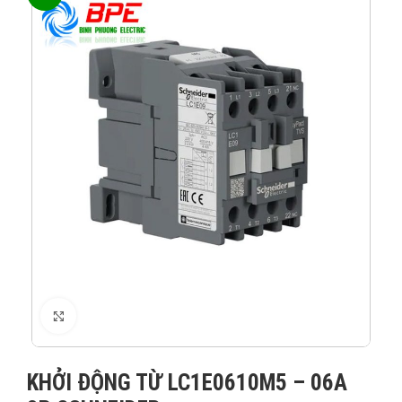
XEM ẢNH
KHỞI ĐỘNG TỪ LC1E0610M5 – 06A