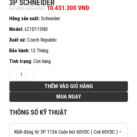
3P SCHNEIDER
Giá gốc là: 17.385.500 VNĐ.
10.431.300
VNĐ
Giá hiện tại là:
17.385.500
VNĐ
10.431.300 VNĐ.
Hãng sản xuất:
Schneider
Model:
LC1D115ND
Xuất xứ:
Czech Republic
Bảo hành:
12 Tháng
Tình trạng:
Còn hàng
THÊM VÀO GIỎ HÀNG
MUA NGAY
THÔNG SỐ KỸ THUẬT
Khởi động từ 3P 115A Cuộn hút 60VDC ( Coil 60VDC ) –