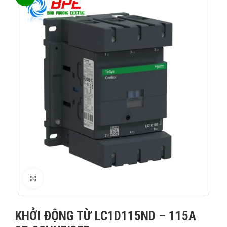
XEM ẢNH
KHỞI ĐỘNG TỪ LC1D115ND – 115A