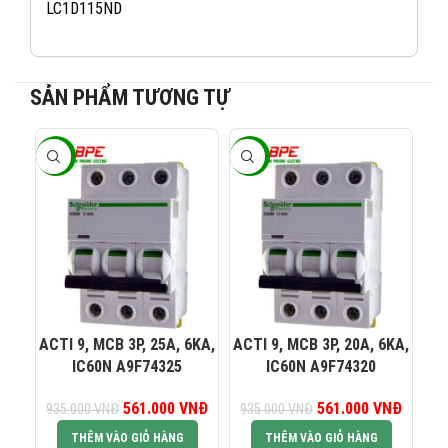
LC1D115ND
SẢN PHẨM TƯƠNG TỰ
-40%
-40%
-4
082 234 2688
KINH DOANH 1:
0965 101 613
KINH DOANH 2:
0824 927 568
KINH DOANH 3:
ACTI 9, MCB 3P, 25A, 6KA,
ACTI 9, MCB 3P, 20A, 6KA,
AC
IC60N A9F74325
IC60N A9F74320
0823 944 186
KINH DOANH 4:
561.000
Giá gốc là:
VNĐ
Giá hiện tại là:
561.000
Giá gốc là:
VNĐ
Giá hiện
935.000
VNĐ
935.000
VNĐ
93
935.000 VNĐ.
561.000 VNĐ.
935.000 VNĐ.
561.00
THÊM VÀO GIỎ HÀNG
THÊM VÀO GIỎ HÀNG