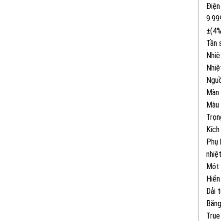
Điện
9.99
±(4
Tần 
Nhiệ
Nhiệ
Nguồ
Màn 
Màu 
Trọn
Kích
Phụ 
nhiệ
Một 
Hiển
Dải 
Băng
True