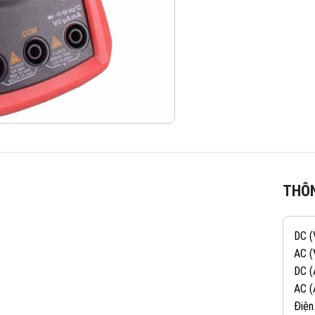
THÔN
DC 
AC (
DC 
AC (
Điện