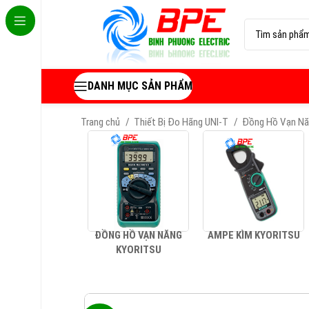
DANH MỤC SẢN PHẨM
Trang chủ
Thiết Bị Đo Hãng UNI-T
Đồng Hồ Vạn N
ĐỒNG HỒ VẠN NĂNG
AMPE KÌM KYORITSU
KYORITSU