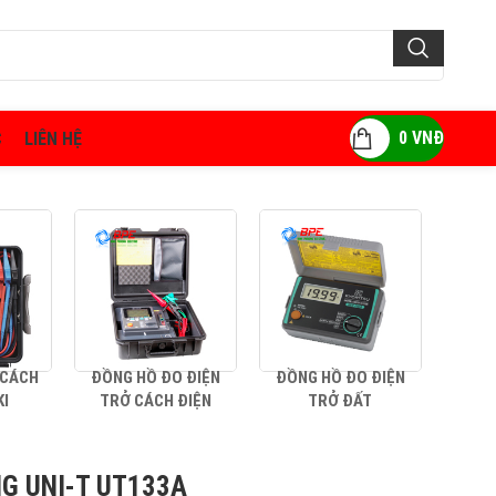
0
VNĐ
C
LIÊN HỆ
 CÁCH
ĐỒNG HỒ ĐO ĐIỆN
ĐỒNG HỒ ĐO ĐIỆN
AMP
KI
TRỞ CÁCH ĐIỆN
TRỞ ĐẤT
G UNI-T UT133A