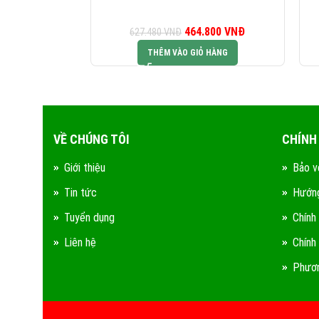
464.800
Giá gốc là:
VNĐ
Giá hiện tại là:
627.480
VNĐ
627.480 VNĐ.
464.800 VNĐ.
THÊM VÀO GIỎ HÀNG
VỀ CHÚNG TÔI
CHÍNH
Giới thiệu
Bảo v
Tin tức
Hướng
Tuyển dụng
Chính
Liên hệ
Chính
Phươn