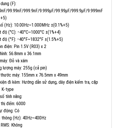
 dung (F):
9nF/99.99nF/999.9nF/9.999μF/99.99μF/999.9μF/9.999mF
%+5)
số (Hz): 10.00Hz~1.000MHz ±(0.1%+5)
t độ (°C): ‒40°C~1000°C ±(1%+4)
t độ (°F): ‒40°F~1832°F ±(1.5%+5)
n điện: Pin 1.5V (R03) x 2
hình: 56.8mm x 36.1mm
máy: Đỏ và xám
g lượng máy: 255g (cả pin)
 thước máy: 155mm x 76.5mm x 49mm
kiện đi kèm: Hướng dẫn sử dụng, dây điện kiểm tra, cặp
082 234 2688
KINH DOANH 1:
t K-type
số tính năng:
0965 101 613
KINH DOANH 2:
 thị đếm: 6000
tự động: Có
 thông (Hz): 40Hz~400Hz
0824 927 568
KINH DOANH 3:
 RMS: Không