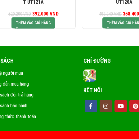
T UT121A
UT120A
392.000
Giá gốc là:
VNĐ
Giá hiện tại là:
358.40
G
529.200
VNĐ
483.840
VNĐ
529.200 VNĐ.
392.000 VNĐ.
48
THÊM VÀO GIỎ HÀNG
THÊM VÀO GIỎ HÀ
 SÁCH
CHỈ ĐƯỜNG
ệ người mua
 dẫn mua hàng
KẾT NỐI
 sách đổi trả hàng
 sách bảo hành
g thức thanh toán