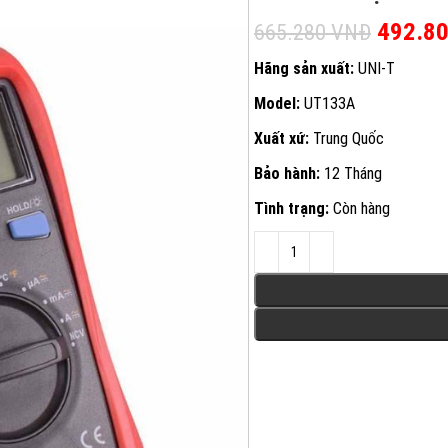
Giá gốc
492.8
665.280
VNĐ
Hãng sản xuất:
UNI-T
Model:
UT133A
Xuất xứ:
Trung Quốc
Bảo hành:
12 Tháng
Tình trạng:
Còn hàng