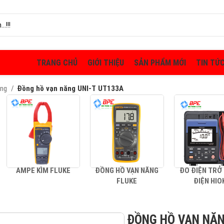
TRANG CHỦ
GIỚI THIỆU
SẢN PHẨM MỚI
TIN TỨ
ăng
Đồng hồ vạn năng UNI-T UT133A
AMPE KÌM FLUKE
ĐỒNG HỒ VẠN NĂNG
ĐO ĐIỆN TRỞ
FLUKE
ĐIỆN HIO
ĐỒNG HỒ VẠN NĂN