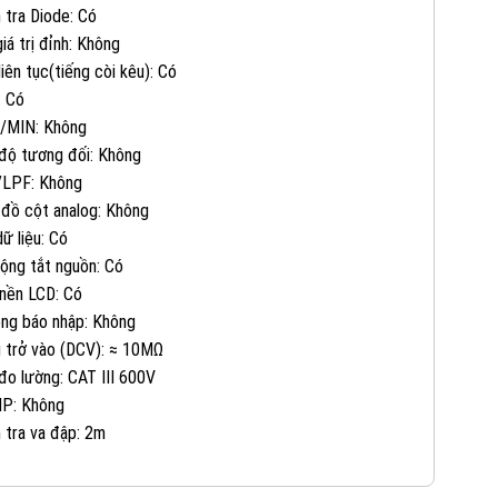
 tra Diode: Có
0823 944 186
KINH DOANH 4:
giá trị đỉnh: Không
liên tục(tiếng còi kêu): Có
: Có
/MIN: Không
độ tương đối: Không
/LPF: Không
 đồ cột analog: Không
dữ liệu: Có
ộng tắt nguồn: Có
nền LCD: Có
ng báo nhập: Không
 trở vào (DCV): ≈ 10MΩ
đo lường: CAT III 600V
IP: Không
 tra va đập: 2m