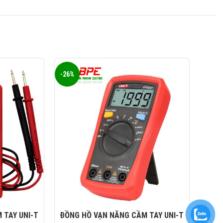
-26%
-26%
 TAY UNI-T
ĐỒNG HỒ VẠN NĂNG CẦM TAY UNI-T
ĐỒN