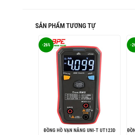
SẢN PHẨM TƯƠNG TỰ
-26%
-2
ĐỒNG HỒ VẠN NĂNG UNI-T UT123D
ĐỒN