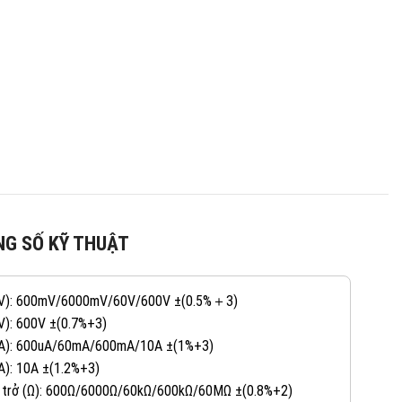
G SỐ KỸ THUẬT
(V): 600mV/6000mV/60V/600V ±(0.5%＋3)
V): 600V ±(0.7%+3)
(A): 600uA/60mA/600mA/10A ±(1%+3)
A): 10A ±(1.2%+3)
 trở (Ω): 600Ω/6000Ω/60kΩ/600kΩ/60MΩ ±(0.8%+2)