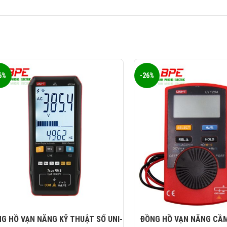
6%
-26%
G HỒ VẠN NĂNG KỸ THUẬT SỐ UNI-
ĐỒNG HỒ VẠN NĂNG CẦM