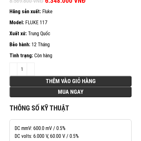
Giá gốc là: 8.569.800 VNĐ.
6.348.000
VNĐ
Giá hiện tại là:
8.569.800
VNĐ
6.348.000 VNĐ.
Hãng sản xuất:
Fluke
Model:
FLUKE 117
Xuất xứ:
Trung Quốc
Bảo hành:
12 Tháng
Tình trạng:
Còn hàng
THÊM VÀO GIỎ HÀNG
MUA NGAY
THÔNG SỐ KỸ THUẬT
DC mmV: 600.0 mV / 0.5%
DC volts: 6.000 V, 60.00 V / 0.5%