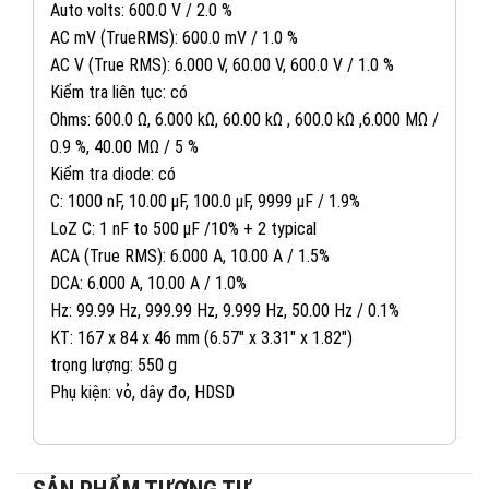
Auto volts: 600.0 V / 2.0 %
AC mV (TrueRMS): 600.0 mV / 1.0 %
AC V (True RMS): 6.000 V, 60.00 V, 600.0 V / 1.0 %
Kiểm tra liên tục: có
Ohms: 600.0 Ω, 6.000 kΩ, 60.00 kΩ , 600.0 kΩ ,6.000 MΩ /
0.9 %, 40.00 MΩ / 5 %
Kiểm tra diode: có
C: 1000 nF, 10.00 μF, 100.0 μF, 9999 μF / 1.9%
LoZ C: 1 nF to 500 μF /10% + 2 typical
ACA (True RMS): 6.000 A, 10.00 A / 1.5%
DCA: 6.000 A, 10.00 A / 1.0%
Hz: 99.99 Hz, 999.99 Hz, 9.999 Hz, 50.00 Hz / 0.1%
KT: 167 x 84 x 46 mm (6.57″ x 3.31″ x 1.82″)
trọng lượng: 550 g
Phụ kiện: vỏ, dây đo, HDSD
082 234 2688
KINH DOANH 1:
0965 101 613
KINH DOANH 2: