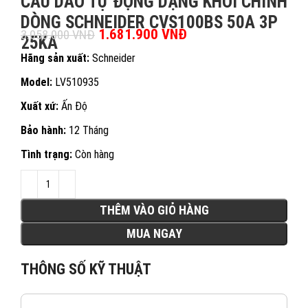
CẦU DAO TỰ ĐỘNG DẠNG KHỐI CHỈNH
DÒNG SCHNEIDER CVS100BS 50A 3P
Giá gốc là: 3.058.000 VNĐ.
1.681.900
VNĐ
Giá hiện tại là:
3.058.000
VNĐ
25KA
1.681.900 VNĐ.
Hãng sản xuất:
Schneider
Model:
LV510935
Xuất xứ:
Ấn Độ
Bảo hành:
12 Tháng
Tình trạng:
Còn hàng
THÊM VÀO GIỎ HÀNG
MUA NGAY
THÔNG SỐ KỸ THUẬT