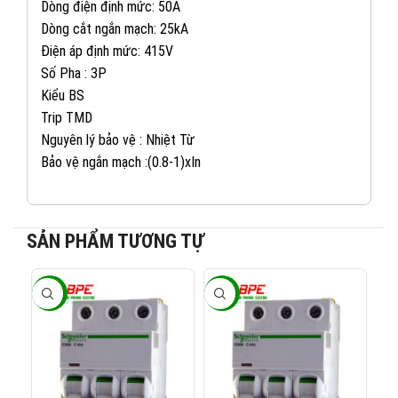
Dòng điện định mức: 50A
Dòng cắt ngắn mạch: 25kA
Điện áp định mức: 415V
Số Pha : 3P
Kiểu BS
Trip TMD
Nguyên lý bảo vệ : Nhiệt Từ
Bảo vệ ngắn mạch :(0.8-1)xIn
SẢN PHẨM TƯƠNG TỰ
082 234 2688
KINH DOANH 1:
-40%
-40%
-4
0965 101 613
KINH DOANH 2:
0824 927 568
KINH DOANH 3: