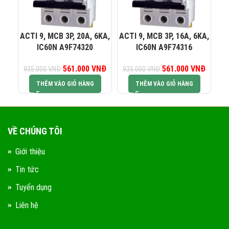
0823 944 186
KINH DOANH 4:
ACTI 9, MCB 3P, 20A, 6KA,
ACTI 9, MCB 3P, 16A, 6KA,
AC
IC60N A9F74320
IC60N A9F74316
561.000
Giá gốc là:
VNĐ
Giá hiện tại là:
561.000
Giá gốc là:
VNĐ
Giá hiện
935.000
VNĐ
935.000
VNĐ
93
935.000 VNĐ.
561.000 VNĐ.
935.000 VNĐ.
561.00
THÊM VÀO GIỎ HÀNG
THÊM VÀO GIỎ HÀNG
VỀ CHÚNG TÔI
Giới thiệu
Tin tức
Tuyển dụng
Liên hệ