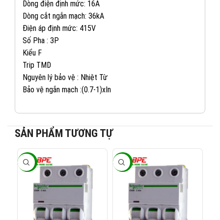
Dòng điện định mức: 16A
Dòng cắt ngắn mạch: 36kA
Điện áp định mức: 415V
Số Pha : 3P
Kiểu F
Trip TMD
Nguyên lý bảo vệ : Nhiệt Từ
Bảo vệ ngắn mạch :(0.7-1)xIn
SẢN PHẨM TƯƠNG TỰ
082 234 2688
KINH DOANH 1:
-40%
-40%
-4
0965 101 613
KINH DOANH 2:
0824 927 568
KINH DOANH 3: