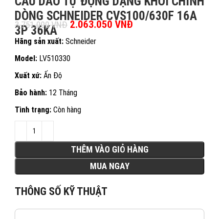
CẦU DAO TỰ ĐỘNG DẠNG KHỐI CHỈNH
DÒNG SCHNEIDER CVS100/630F 16A
Giá gốc là: 3.751.000 VNĐ.
2.063.050
VNĐ
Giá hiện tại là:
3.751.000
VNĐ
3P 36KA
2.063.050 VNĐ.
Hãng sản xuất:
Schneider
Model:
LV510330
Xuất xứ:
Ấn Độ
Bảo hành:
12 Tháng
Tình trạng:
Còn hàng
THÊM VÀO GIỎ HÀNG
MUA NGAY
THÔNG SỐ KỸ THUẬT