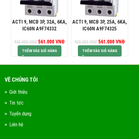
0823 944 186
KINH DOANH 4:
ACTI 9, MCB 3P, 32A, 6KA,
ACTI 9, MCB 3P, 25A, 6KA,
AC
IC60N A9F74332
IC60N A9F74325
561.000
Giá gốc là:
VNĐ
Giá hiện tại là:
561.000
Giá gốc là:
VNĐ
Giá hiện
935.000
VNĐ
935.000
VNĐ
61
935.000 VNĐ.
561.000 VNĐ.
935.000 VNĐ.
561.00
THÊM VÀO GIỎ HÀNG
THÊM VÀO GIỎ HÀNG
VỀ CHÚNG TÔI
Giới thiệu
Tin tức
Tuyển dụng
Liên hệ