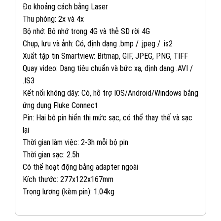
Đo khoảng cách bằng Laser
Thu phóng: 2x và 4x
Bộ nhớ: Bộ nhớ trong 4G và thẻ SD rời 4G
Chụp, lưu và ảnh: Có, định dạng .bmp / .jpeg / .is2
Xuất tập tin Smartview: Bitmap, GIF, JPEG, PNG, TIFF
Quay video: Dạng tiêu chuẩn và bức xạ, định dạng .AVI /
.IS3
Kết nối không dây: Có, hỗ trợ IOS/Android/Windows bằng
ứng dụng Fluke Connect
Pin: Hai bộ pin hiển thị mức sạc, có thể thay thế và sạc
lại
Thời gian làm việc: 2-3h mỗi bộ pin
Thời gian sạc: 2.5h
Có thể hoạt động bằng adapter ngoài
Kích thước: 277x122x167mm
Trọng lượng (kèm pin): 1.04kg
082 234 2688
KINH DOANH 1: