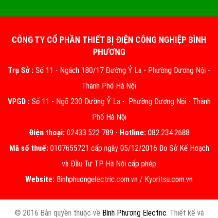
CÔNG TY CỔ PHẦN THIẾT BỊ ĐIỆN CÔNG NGHIỆP BÌNH
PHƯƠNG
Trụ Sở :
Số 11 - Ngách 180/17 Đường Ỷ La - Phường Dương Nội -
Thành Phố Hà Nội
VPGD :
Số 11 - Ngõ 230 Đường Ỷ La - Phường Dương Nội - Thành
Phố Hà Nội
Điện thoại:
02433 522 789 -
Hotline:
082.234.2688
Mã số thuế:
0107655721 cấp ngày 05/12/2016 Do Sở Kế Hoạch
và Đầu Tư TP. Hà Nội cấp phép
Website:
Binhphuongelectric.com.vn
/
Kyoritsu.com.vn
© 2016 Bản quyền thuộc về
Bình Phương Electric
. Thiết kế và