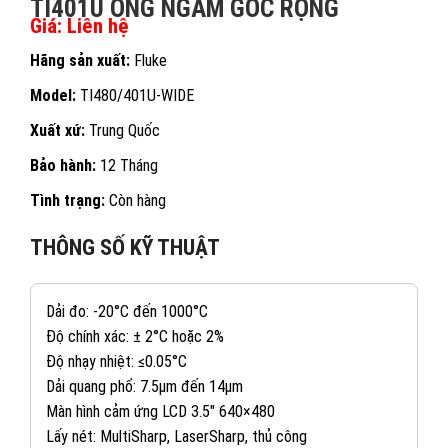
TI401U ỐNG NGẮM GÓC RỘNG
Giá: Liên hệ
Hãng sản xuất:
Fluke
Model:
TI480/401U-WIDE
Xuất xứ:
Trung Quốc
Bảo hành:
12 Tháng
Tình trạng:
Còn hàng
THÔNG SỐ KỸ THUẬT
Dải đo: -20°C đến 1000°C
Độ chính xác: ± 2°C hoặc 2%
Độ nhạy nhiệt: ≤0.05°C
Dải quang phổ: 7.5μm đến 14μm
Màn hình cảm ứng LCD 3.5″ 640×480
Lấy nét: MultiSharp, LaserSharp, thủ công