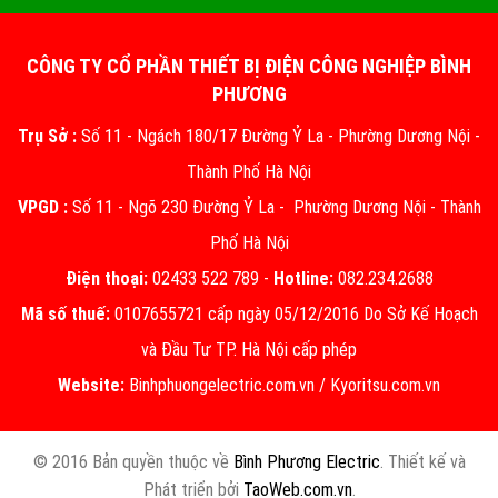
CÔNG TY CỔ PHẦN THIẾT BỊ ĐIỆN CÔNG NGHIỆP BÌNH
PHƯƠNG
Trụ Sở :
Số 11 - Ngách 180/17 Đường Ỷ La - Phường Dương Nội -
Thành Phố Hà Nội
VPGD :
Số 11 - Ngõ 230 Đường Ỷ La - Phường Dương Nội - Thành
Phố Hà Nội
Điện thoại:
02433 522 789 -
Hotline:
082.234.2688
Mã số thuế:
0107655721 cấp ngày 05/12/2016 Do Sở Kế Hoạch
và Đầu Tư TP. Hà Nội cấp phép
Website:
Binhphuongelectric.com.vn
/
Kyoritsu.com.vn
© 2016 Bản quyền thuộc về
Bình Phương Electric
. Thiết kế và
Phát triển bởi
TaoWeb.com.vn
.