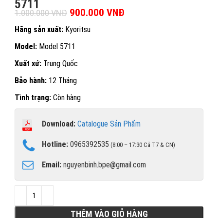
5711
Giá gốc là: 1.000.000 VNĐ.
900.000
VNĐ
Giá hiện tại là:
1.000.000
VNĐ
900.000 VNĐ.
Hãng sản xuất:
Kyoritsu
Model:
Model 5711
Xuất xứ:
Trung Quốc
Bảo hành:
12 Tháng
Tình trạng:
Còn hàng
Download:
Catalogue Sản Phẩm
Hotline:
0965392535
(8:00 – 17:30 Cả T7 & CN)
Email:
nguyenbinh.bpe@gmail.com
THÊM VÀO GIỎ HÀNG