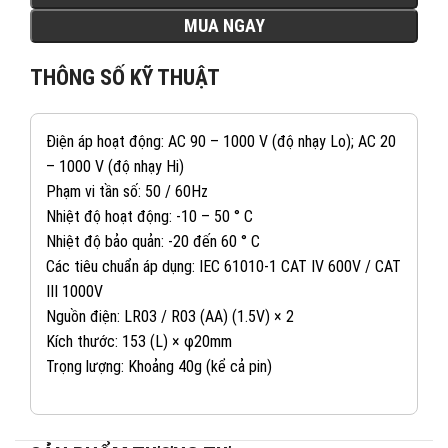
MUA NGAY
THÔNG SỐ KỸ THUẬT
Điện áp hoạt động: AC 90 – 1000 V (độ nhạy Lo); AC 20
– 1000 V (độ nhạy Hi)
Phạm vi tần số: 50 / 60Hz
Nhiệt độ hoạt động: -10 – 50 ° C
Nhiệt độ bảo quản: -20 đến 60 ° C
Các tiêu chuẩn áp dụng: IEC 61010-1 CAT Ⅳ 600V / CAT
Ⅲ 1000V
Nguồn điện: LR03 / R03 (AA) (1.5V) × 2
Kích thước: 153 (L) × φ20mm
Trọng lượng: Khoảng 40g (kể cả pin)
082 234 2688
KINH DOANH 1: