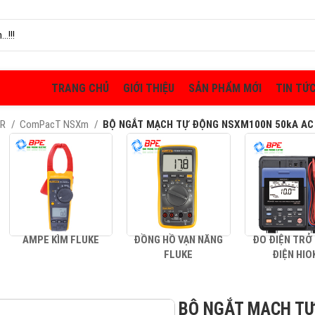
TRANG CHỦ
GIỚI THIỆU
SẢN PHẨM MỚI
TIN TỨ
ER
ComPacT NSXm
BỘ NGẮT MẠCH TỰ ĐỘNG NSXM100N 50kA AC 
AMPE KÌM FLUKE
ĐỒNG HỒ VẠN NĂNG
ĐO ĐIỆN TRỞ
FLUKE
ĐIỆN HIO
BỘ NGẮT MẠCH TỰ