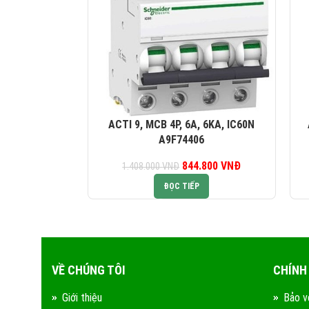
ACTI 9, MCB 4P, 6A, 6KA, IC60N
A9F74406
844.800
Giá gốc là:
VNĐ
Giá hiện tại là:
1.408.000
VNĐ
1.408.000 VNĐ.
844.800 VNĐ.
ĐỌC TIẾP
VỀ CHÚNG TÔI
CHÍNH
Giới thiệu
Bảo v