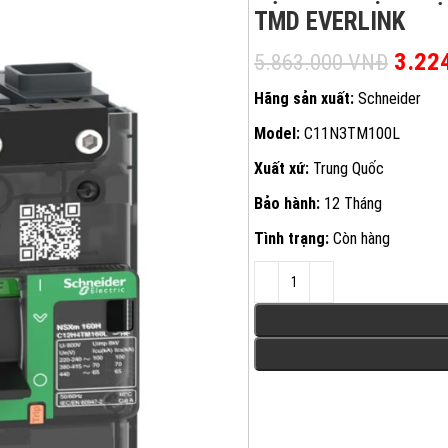
TMD EVERLINK
Giá g
3.22
5.863.000
VNĐ
Hãng sản xuất:
Schneider
Model:
C11N3TM100L
Xuất xứ:
Trung Quốc
Bảo hành:
12 Tháng
Tình trạng:
Còn hàng