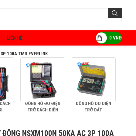
0
VNĐ
C
LIÊN HỆ
3P 100A TMD EVERLINK
 CÁCH
ĐỒNG HỒ ĐO ĐIỆN
ĐỒNG HỒ ĐO ĐIỆN
AMP
KI
TRỞ CÁCH ĐIỆN
TRỞ ĐẤT
 ĐỘNG NSXM100N 50KA AC 3P 100A