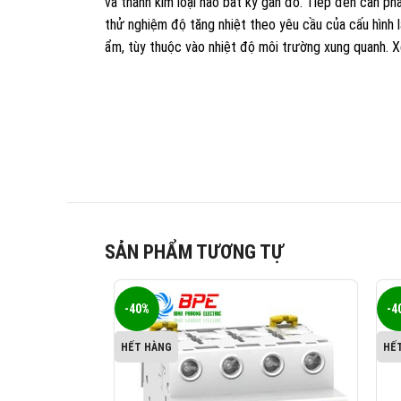
và thanh kim loại nào bất kỳ gần đó. Tiếp đến cần ph
thử nghiệm độ tăng nhiệt theo yêu cầu của cấu hình 
ẩm, tùy thuộc vào nhiệt độ môi trường xung quanh. 
SẢN PHẨM TƯƠNG TỰ
-40%
-4
HẾT HÀNG
HẾ