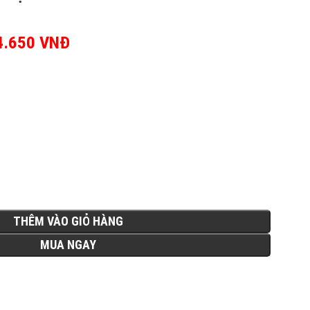
ốc là: 5.863.000 VNĐ.
4.650
VNĐ
Giá hiện tại là:
3.224.650 VNĐ.
THÊM VÀO GIỎ HÀNG
MUA NGAY