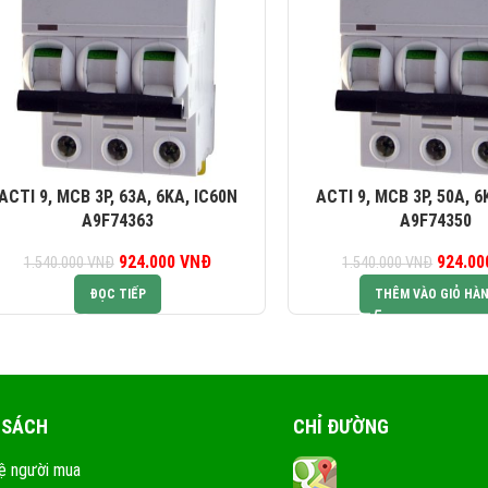
ACTI 9, MCB 3P, 63A, 6KA, IC60N
ACTI 9, MCB 3P, 50A, 6
A9F74363
A9F74350
924.000
Giá gốc là:
VNĐ
Giá hiện tại là:
924.0
G
1.540.000
VNĐ
1.540.000
VNĐ
1.540.000 VNĐ.
924.000 VNĐ.
1.5
ĐỌC TIẾP
THÊM VÀO GIỎ HÀ
 SÁCH
CHỈ ĐƯỜNG
ệ người mua