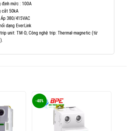
0965 101 613
KINH DOANH 2:
 định mức : 100A
 cắt 50kA
 Áp 380/415VAC
0824 927 568
KINH DOANH 3:
nối dạng EverLink
 trip unit: TM-D; Công nghệ trip: Thermal-magnetic (từ
0823 944 186
KINH DOANH 4:
).
-40%
-40%