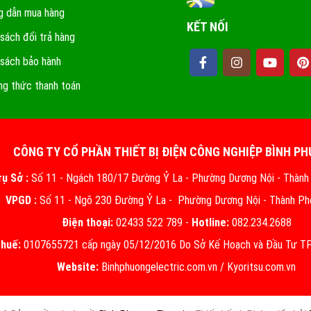
 dẫn mua hàng
KẾT NỐI
 sách đổi trả hàng
 sách bảo hành
g thức thanh toán
CÔNG TY CỔ PHẦN THIẾT BỊ ĐIỆN CÔNG NGHIỆP BÌNH P
rụ Sở :
Số 11 - Ngách 180/17 Đường Ỷ La - Phường Dương Nội - Thành
VPGD :
Số 11 - Ngõ 230 Đường Ỷ La - Phường Dương Nội - Thành Ph
Điện thoại:
02433 522 789 -
Hotline:
082.234.2688
thuế:
0107655721 cấp ngày 05/12/2016 Do Sở Kế Hoạch và Đầu Tư TP.
Website:
Binhphuongelectric.com.vn
/
Kyoritsu.com.vn