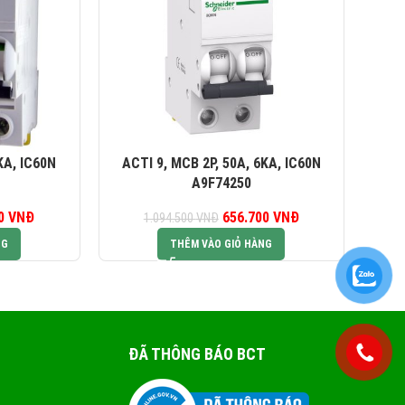
KA, IC60N
ACTI 9, MCB 2P, 50A, 6KA, IC60N
AC
A9F74250
00
iá gốc là:
VNĐ
Giá hiện tại là:
656.700
Giá gốc là:
VNĐ
Giá hiện tại là:
1.094.500
VNĐ
40.000 VNĐ.
924.000 VNĐ.
1.094.500 VNĐ.
656.700 VNĐ.
NG
THÊM VÀO GIỎ HÀNG
ĐÃ THÔNG BÁO BCT