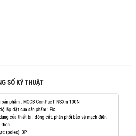
G SỐ KỸ THUẬT
g sản phẩm : MCCB ComPacT NSXm 100N
độ lắp đặt của sản phẩm : Fix.
dụng của thiết bị : đóng cắt, phân phối bảo vệ mạch điện,
082 234 2688
KINH DOANH 1:
 điện.
ực (poles): 3P