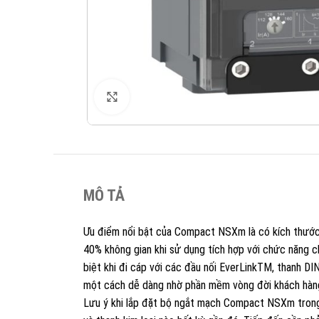
XEM ẢNH
MÔ TẢ
Ưu điểm nổi bật của Compact NSXm là có kích thước k
40% không gian khi sử dụng tích hợp với chức năng ch
biệt khi đi cáp với các đầu nối EverLinkTM, thanh DIN
một cách dễ dàng nhờ phần mềm vòng đời khách hàn
Lưu ý khi lắp đặt bộ ngắt mạch Compact NSXm trong th