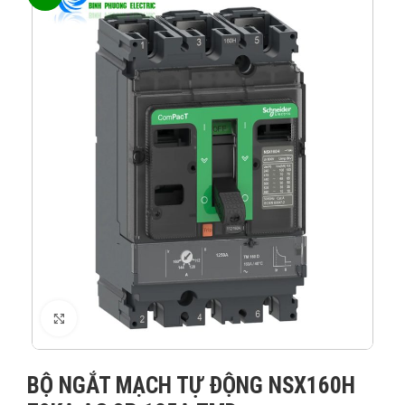
XEM ẢNH
BỘ NGẮT MẠCH TỰ ĐỘNG NSX160H