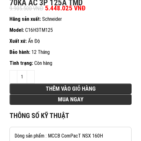
70KA AC 3P 125A TMD
Giá gốc là: 9.905.500 VNĐ.
5.448.025
VNĐ
Giá hiện tại là:
9.905.500
VNĐ
5.448.025 VNĐ.
Hãng sản xuất:
Schneider
Model:
C16H3TM125
Xuất xứ:
Ấn Độ
Bảo hành:
12 Tháng
Tình trạng:
Còn hàng
THÊM VÀO GIỎ HÀNG
MUA NGAY
THÔNG SỐ KỸ THUẬT
Dòng sản phẩm : MCCB ComPacT NSX 160H