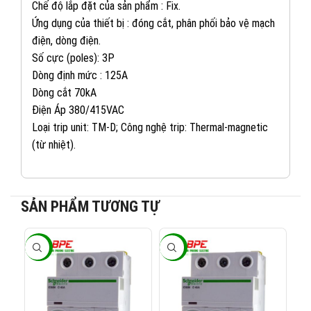
Chế độ lắp đặt của sản phẩm : Fix.
Ứng dụng của thiết bị : đóng cắt, phân phối bảo vệ mạch
điện, dòng điện.
Số cực (poles): 3P
Dòng định mức : 125A
Dòng cắt 70kA
Điện Áp 380/415VAC
Loại trip unit: TM-D; Công nghệ trip: Thermal-magnetic
(từ nhiệt).
082 234 2688
KINH DOANH 1:
SẢN PHẨM TƯƠNG TỰ
0965 101 613
KINH DOANH 2:
-40%
-40%
-4
0824 927 568
KINH DOANH 3: