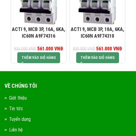
0823 944 186
KINH DOANH 4:
ACTI 9, MCB 3P, 16A, 6KA,
ACTI 9, MCB 3P, 10A, 6KA,
AC
IC60N A9F74316
IC60N A9F74310
561.000
Giá gốc là:
VNĐ
Giá hiện tại là:
561.000
Giá gốc là:
VNĐ
Giá hiện
935.000
VNĐ
935.000
VNĐ
93
935.000 VNĐ.
561.000 VNĐ.
935.000 VNĐ.
561.00
THÊM VÀO GIỎ HÀNG
THÊM VÀO GIỎ HÀNG
VỀ CHÚNG TÔI
Giới thiệu
Tin tức
Tuyển dụng
Liên hệ