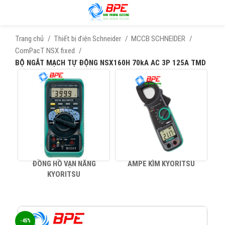
Trang chủ
Thiết bị điện Schneider
MCCB SCHNEIDER
ComPacT NSX fixed
BỘ NGẮT MẠCH TỰ ĐỘNG NSX160H 70kA AC 3P 125A TMD
ĐỒNG HỒ VẠN NĂNG
AMPE KÌM KYORITSU
KYORITSU
-45%