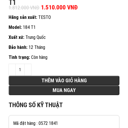
T1
Giá gốc là: 1.812.000 VNĐ.
1.510.000
VNĐ
Giá hiện tại là:
1.812.000
VNĐ
1.510.000 VNĐ.
Hãng sản xuất:
TESTO
Model:
184 T1
Xuất xứ:
Trung Quốc
Bảo hành:
12 Tháng
Tình trạng:
Còn hàng
THÊM VÀO GIỎ HÀNG
MUA NGAY
THÔNG SỐ KỸ THUẬT
Mã đặt hàng : 0572 1841