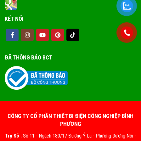
KẾT NỐI
ĐÃ THÔNG BÁO BCT
CÔNG TY CỔ PHẦN THIẾT BỊ ĐIỆN CÔNG NGHIỆP BÌNH
PHƯƠNG
Trụ Sở :
Số 11 - Ngách 180/17 Đường Ỷ La - Phường Dương Nội -