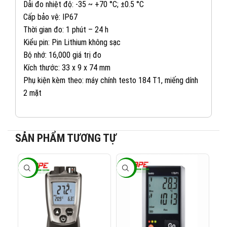
Dải đo nhiệt độ: -35 ~ +70 °C; ±0.5 °C
Cấp bảo vệ: IP67
Thời gian đo: 1 phút – 24 h
Kiểu pin: Pin Lithium không sạc
Bộ nhớ: 16,000 giá trị đo
Kích thước: 33 x 9 x 74 mm
Phụ kiện kèm theo: máy chính testo 184 T1, miếng dính
2 mặt
SẢN PHẨM TƯƠNG TỰ
082 234 2688
KINH DOANH 1:
-17%
-17%
-1
0965 101 613
KINH DOANH 2:
0824 927 568
KINH DOANH 3: