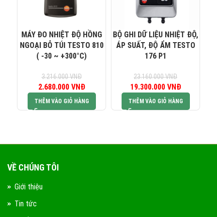
0823 944 186
KINH DOANH 4:
MÁY ĐO NHIỆT ĐỘ HỒNG
BỘ GHI DỮ LIỆU NHIỆT ĐỘ,
TH
NGOẠI BỎ TÚI TESTO 810
ÁP SUẤT, ĐỘ ẨM TESTO
TÍ
( -30 ~ +300°C)
176 P1
ĐỂ
C
3.216.000
VNĐ
23.160.000
VNĐ
2.680.000
Giá gốc là:
VNĐ
Giá hiện tại là:
19.300.000
Giá gốc là:
VNĐ
Giá hiện tại
3.216.000 VNĐ.
2.680.000 VNĐ.
23.160.000 VNĐ.
19.300.000
THÊM VÀO GIỎ HÀNG
THÊM VÀO GIỎ HÀNG
VỀ CHÚNG TÔI
Giới thiệu
Tin tức