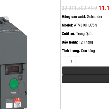
Giá 
11.
20.311.500
VNĐ
Hãng sản xuất:
Schneider
Model:
ATV310HU75N
Xuất xứ:
Trung Quốc
Bảo hành:
12 Tháng
Tình trạng:
Còn hàng