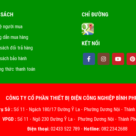
 SÁCH
CHỈ ĐƯỜNG
ệ người mua
 dẫn mua hàng
KẾT NỐI
 sách đổi trả hàng
 sách bảo hành
g thức thanh toán
CÔNG TY CỔ PHẦN THIẾT BỊ ĐIỆN CÔNG NGHIỆP BÌNH P
rụ Sở :
Số 11 - Ngách 180/17 Đường Ỷ La - Phường Dương Nội - Thành
VPGD :
Số 11 - Ngõ 230 Đường Ỷ La - Phường Dương Nội - Thành Ph
Điện thoại:
02433 522 789 -
Hotline:
082.234.2688