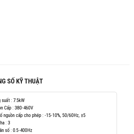
G SỐ KỸ THUẬT
 suất : 7.5kW
n Cấp : 380-460V
số nguồn cấp cho phép : -15-10%, 50/60Hz, ±5
ha : 3
tần số : 0.5-400Hz
082 234 2688