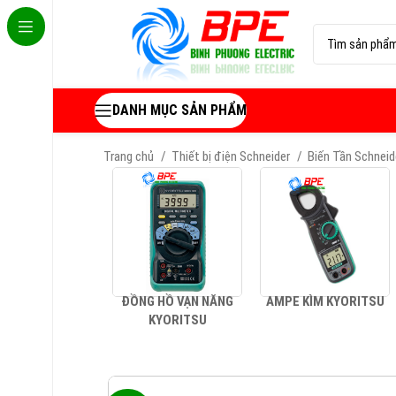
DANH MỤC SẢN PHẨM
Trang chủ
Thiết bị điện Schneider
Biến Tần Schnei
ĐỒNG HỒ VẠN NĂNG
AMPE KÌM KYORITSU
KYORITSU