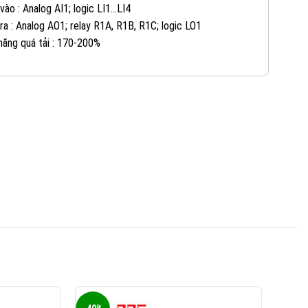
KINH DOANH 1:
vào : Analog AI1; logic LI1…LI4
ra : Analog AO1; relay R1A, R1B, R1C; logic LO1
0965 101 613
KINH DOANH 2:
năng quá tải : 170-200%
0824 927 568
KINH DOANH 3:
0823 944 186
KINH DOANH 4: