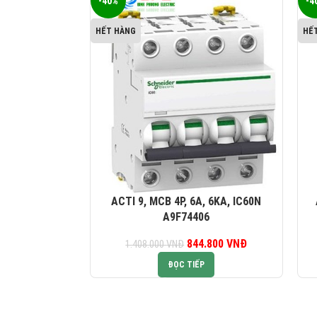
-40%
-4
HẾT HÀNG
HẾ
ACTI 9, MCB 4P, 6A, 6KA, IC60N
A9F74406
844.800
Giá gốc là:
VNĐ
Giá hiện tại là:
1.408.000
VNĐ
1.408.000 VNĐ.
844.800 VNĐ.
ĐỌC TIẾP