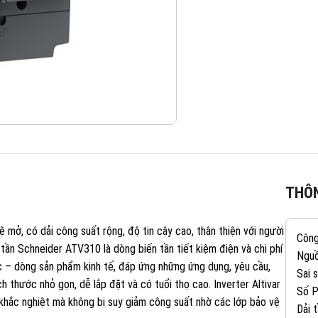
THÔN
 mở, có dải công suất rộng, độ tin cậy cao, thân thiện với người
Công
tần Schneider ATV310 là dòng biến tần tiết kiệm điện và chi phí
Nguồ
c – dòng sản phẩm kinh tế, đáp ứng những ứng dụng, yêu cầu,
Sai 
ch thước nhỏ gọn, dễ lắp đặt và có tuổi thọ cao. Inverter Altivar
Số P
khắc nghiệt mà không bị suy giảm công suất nhờ các lớp bảo vệ
Dải 