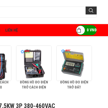
0
VNĐ
C
LIÊN HỆ
 CÁCH
ĐỒNG HỒ ĐO ĐIỆN
ĐỒNG HỒ ĐO ĐIỆN
AMP
KI
TRỞ CÁCH ĐIỆN
TRỞ ĐẤT
7.5KW 3P 380-460VAC