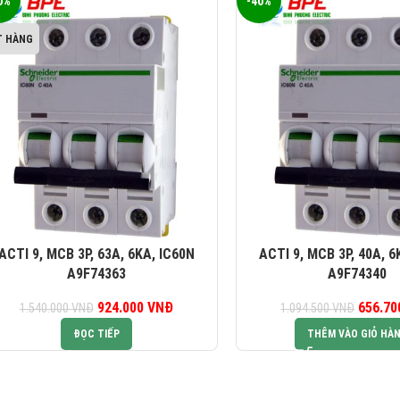
0%
-40%
T HÀNG
ACTI 9, MCB 3P, 63A, 6KA, IC60N
ACTI 9, MCB 3P, 40A, 6
A9F74363
A9F74340
924.000
Giá gốc là:
VNĐ
Giá hiện tại là:
656.7
G
1.540.000
VNĐ
1.094.500
VNĐ
1.540.000 VNĐ.
924.000 VNĐ.
1.0
ĐỌC TIẾP
THÊM VÀO GIỎ HÀ