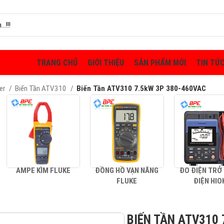
TRANG CHỦ
GIỚI THIỆU
SẢN PHẨM MỚI
TIN TỨ
der
Biến Tần ATV310
Biến Tần ATV310 7.5kW 3P 380-460VAC
AMPE KÌM FLUKE
ĐỒNG HỒ VẠN NĂNG
ĐO ĐIỆN TRỞ
FLUKE
ĐIỆN HIO
BIẾN TẦN ATV310 