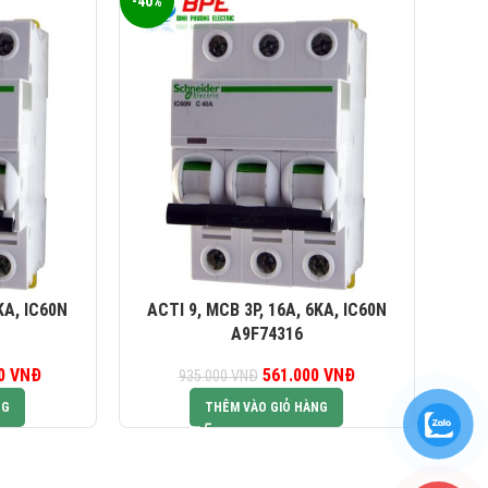
-40%
-40%
KA, IC60N
ACTI 9, MCB 3P, 16A, 6KA, IC60N
AC
A9F74316
00
iá gốc là:
VNĐ
Giá hiện tại là:
561.000
Giá gốc là:
VNĐ
Giá hiện tại là:
935.000
VNĐ
94.500 VNĐ.
656.700 VNĐ.
935.000 VNĐ.
561.000 VNĐ.
NG
THÊM VÀO GIỎ HÀNG