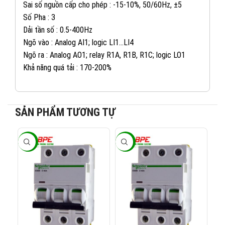
Sai số nguồn cấp cho phép : -15-10%, 50/60Hz, ±5
Số Pha : 3
Dải tần số : 0.5-400Hz
Ngõ vào : Analog AI1; logic LI1…LI4
Ngõ ra : Analog AO1; relay R1A, R1B, R1C; logic LO1
Khả năng quá tải : 170-200%
SẢN PHẨM TƯƠNG TỰ
082 234 2688
KINH DOANH 1:
-40%
-40%
-4
0965 101 613
KINH DOANH 2:
0824 927 568
KINH DOANH 3:
0823 944 186
KINH DOANH 4: