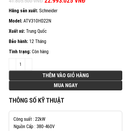
Giá gốc là: 41.805.500 VNĐ.
22.993.025
VNĐ
Giá hiện tại là:
41.805.500
VNĐ
22.993.025 VNĐ.
Hãng sản xuất:
Schneider
Model:
ATV310HD22N
Xuất xứ:
Trung Quốc
Bảo hành:
12 Tháng
Tình trạng:
Còn hàng
THÊM VÀO GIỎ HÀNG
MUA NGAY
THÔNG SỐ KỸ THUẬT
Công suất : 22kW
Nguồn Cấp : 380-460V