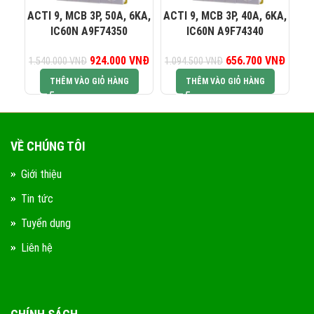
ACTI 9, MCB 3P, 50A, 6KA,
ACTI 9, MCB 3P, 40A, 6KA,
AC
IC60N A9F74350
IC60N A9F74340
924.000
Giá gốc là:
VNĐ
Giá hiện tại là:
656.700
Giá gốc là:
VNĐ
Giá hiệ
1.540.000
VNĐ
1.094.500
VNĐ
93
1.540.000 VNĐ.
924.000 VNĐ.
1.094.500 VNĐ.
656.7
THÊM VÀO GIỎ HÀNG
THÊM VÀO GIỎ HÀNG
VỀ CHÚNG TÔI
Giới thiệu
Tin tức
Tuyển dụng
Liên hệ