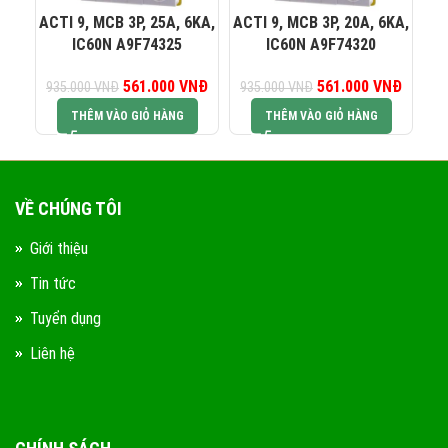
ACTI 9, MCB 3P, 25A, 6KA,
ACTI 9, MCB 3P, 20A, 6KA,
AC
IC60N A9F74325
IC60N A9F74320
561.000
Giá gốc là:
VNĐ
Giá hiện tại là:
561.000
Giá gốc là:
VNĐ
Giá hiện
935.000
VNĐ
935.000
VNĐ
93
935.000 VNĐ.
561.000 VNĐ.
935.000 VNĐ.
561.00
THÊM VÀO GIỎ HÀNG
THÊM VÀO GIỎ HÀNG
VỀ CHÚNG TÔI
Giới thiệu
Tin tức
Tuyển dụng
Liên hệ