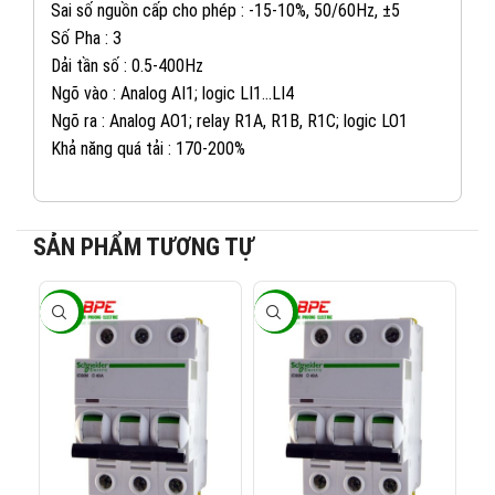
Sai số nguồn cấp cho phép : -15-10%, 50/60Hz, ±5
Số Pha : 3
Dải tần số : 0.5-400Hz
Ngõ vào : Analog AI1; logic LI1…LI4
Ngõ ra : Analog AO1; relay R1A, R1B, R1C; logic LO1
Khả năng quá tải : 170-200%
SẢN PHẨM TƯƠNG TỰ
082 234 2688
KINH DOANH 1:
-40%
-40%
-4
0965 101 613
KINH DOANH 2:
0824 927 568
KINH DOANH 3:
0823 944 186
KINH DOANH 4: