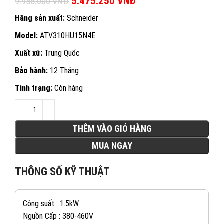
Giá gốc là: 9.955.000 VNĐ.
5.475.250
VNĐ
Giá hiện tại là:
9.955.000
VNĐ
5.475.250 VNĐ.
Hãng sản xuất:
Schneider
Model:
ATV310HU15N4E
Xuất xứ:
Trung Quốc
Bảo hành:
12 Tháng
Tình trạng:
Còn hàng
THÊM VÀO GIỎ HÀNG
MUA NGAY
THÔNG SỐ KỸ THUẬT
Công suất : 1.5kW
Nguồn Cấp : 380-460V