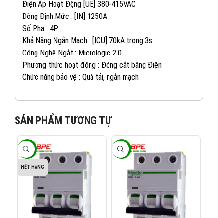
Điện Áp Hoạt Động [UE] 380-415VAC
Dòng Định Mức : [IN] 1250A
Số Pha : 4P
Khả Năng Ngắn Mạch : [ICU] 70kA trong 3s
Công Nghệ Ngắt : Micrologic 2.0
Phương thức hoạt động : Đóng cắt bằng Điện
Chức năng bảo vệ : Quá tải, ngắn mạch
SẢN PHẨM TƯƠNG TỰ
082 234 2688
KINH DOANH 1:
-40%
-40%
-4
0965 101 613
KINH DOANH 2:
HẾT HÀNG
0824 927 568
KINH DOANH 3: