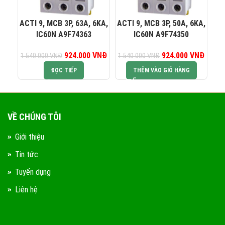
0823 944 186
KINH DOANH 4:
ACTI 9, MCB 3P, 63A, 6KA,
ACTI 9, MCB 3P, 50A, 6KA,
AC
IC60N A9F74363
IC60N A9F74350
924.000
Giá gốc là:
VNĐ
Giá hiện tại là:
924.000
Giá gốc là:
VNĐ
Giá hiệ
1.540.000
VNĐ
1.540.000
VNĐ
1.
1.540.000 VNĐ.
924.000 VNĐ.
1.540.000 VNĐ.
924.0
ĐỌC TIẾP
THÊM VÀO GIỎ HÀNG
VỀ CHÚNG TÔI
Giới thiệu
Tin tức
Tuyển dụng
Liên hệ