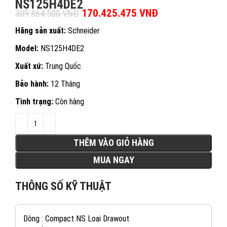
NS125H4DE2
Giá gốc là: 309.864.500 VNĐ.
170.425.475
VNĐ
Giá hiện tại là:
309.864.500
VNĐ
170.425.475 VN
Hãng sản xuất:
Schneider
Model:
NS125H4DE2
Xuất xứ:
Trung Quốc
Bảo hành:
12 Tháng
Tình trạng:
Còn hàng
THÊM VÀO GIỎ HÀNG
MUA NGAY
THÔNG SỐ KỸ THUẬT
Dòng : Compact NS Loại Drawout