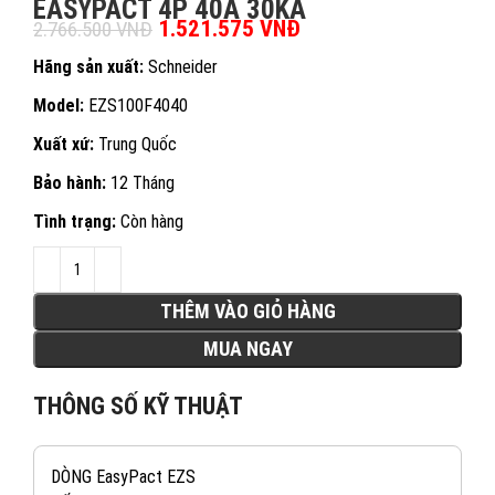
EASYPACT 4P 40A 30KA
Giá gốc là: 2.766.500 VNĐ.
1.521.575
VNĐ
Giá hiện tại là:
2.766.500
VNĐ
1.521.575 VNĐ.
Hãng sản xuất:
Schneider
Model:
EZS100F4040
Xuất xứ:
Trung Quốc
Bảo hành:
12 Tháng
Tình trạng:
Còn hàng
THÊM VÀO GIỎ HÀNG
MUA NGAY
THÔNG SỐ KỸ THUẬT
DÒNG EasyPact EZS