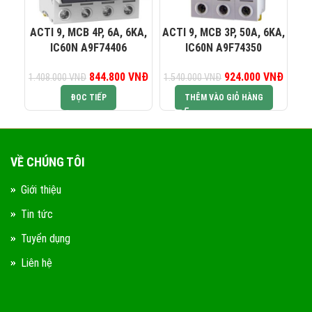
0823 944 186
KINH DOANH 4:
ACTI 9, MCB 4P, 6A, 6KA,
ACTI 9, MCB 3P, 50A, 6KA,
AC
IC60N A9F74406
IC60N A9F74350
844.800
Giá gốc là:
VNĐ
Giá hiện tại là:
924.000
Giá gốc là:
VNĐ
Giá hiệ
1.408.000
VNĐ
1.540.000
VNĐ
1.
1.408.000 VNĐ.
844.800 VNĐ.
1.540.000 VNĐ.
924.0
ĐỌC TIẾP
THÊM VÀO GIỎ HÀNG
VỀ CHÚNG TÔI
Giới thiệu
Tin tức
Tuyển dụng
Liên hệ