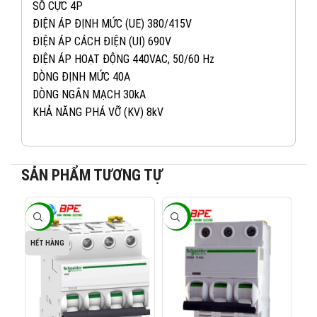
SỐ CỰC 4P
ĐIỆN ÁP ĐỊNH MỨC (UE) 380/415V
ĐIỆN ÁP CÁCH ĐIỆN (UI) 690V
ĐIỆN ÁP HOẠT ĐỘNG 440VAC, 50/60 Hz
DÒNG ĐỊNH MỨC 40A
DÒNG NGẮN MẠCH 30kA
KHẢ NĂNG PHÁ VỠ (KV) 8kV
SẢN PHẨM TƯƠNG TỰ
082 234 2688
KINH DOANH 1:
-40%
-40%
-4
0965 101 613
KINH DOANH 2:
HẾT HÀNG
0824 927 568
KINH DOANH 3: