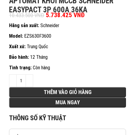
APTOMAT KHỐI MCCB SCHNEIDER
EASYPACT 3P 600A 36KA
Giá gốc là: 10.433.500 VNĐ.
5.738.425
VNĐ
Giá hiện tại là:
10.433.500
VNĐ
5.738.425 VNĐ.
Hãng sản xuất:
Schneider
Model:
EZS630F3600
Xuất xứ:
Trung Quốc
Bảo hành:
12 Tháng
Tình trạng:
Còn hàng
THÊM VÀO GIỎ HÀNG
MUA NGAY
THÔNG SỐ KỸ THUẬT