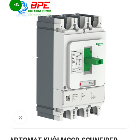
-45%
XEM ẢNH