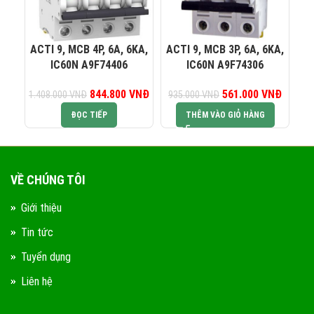
0823 944 186
KINH DOANH 4:
ACTI 9, MCB 4P, 6A, 6KA,
ACTI 9, MCB 3P, 6A, 6KA,
AC
IC60N A9F74406
IC60N A9F74306
844.800
Giá gốc là:
VNĐ
Giá hiện tại là:
561.000
Giá gốc là:
VNĐ
Giá hiện
1.408.000
VNĐ
935.000
VNĐ
1.
1.408.000 VNĐ.
844.800 VNĐ.
935.000 VNĐ.
561.00
ĐỌC TIẾP
THÊM VÀO GIỎ HÀNG
VỀ CHÚNG TÔI
Giới thiệu
Tin tức
Tuyển dụng
Liên hệ