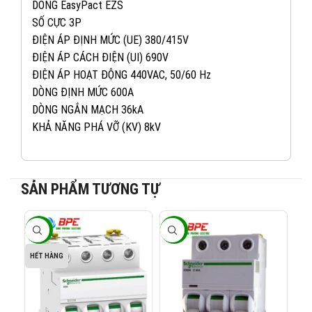
DÒNG EasyPact EZS
SỐ CỰC 3P
ĐIỆN ÁP ĐỊNH MỨC (UE) 380/415V
ĐIỆN ÁP CÁCH ĐIỆN (UI) 690V
ĐIỆN ÁP HOẠT ĐỘNG 440VAC, 50/60 Hz
DÒNG ĐỊNH MỨC 600A
DÒNG NGẮN MẠCH 36kA
KHẢ NĂNG PHÁ VỠ (KV) 8kV
SẢN PHẨM TƯƠNG TỰ
082 234 2688
KINH DOANH 1:
-40%
-40%
-4
0965 101 613
KINH DOANH 2:
HẾT HÀNG
0824 927 568
KINH DOANH 3: