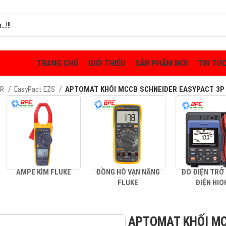
TRANG CHỦ
GIỚI THIỆU
SẢN PHẨM MỚI
TIN TỨ
ER
EasyPact EZS
APTOMAT KHỐI MCCB SCHNEIDER EASYPACT 3P 
AMPE KÌM FLUKE
ĐỒNG HỒ VẠN NĂNG
ĐO ĐIỆN TRỞ
FLUKE
ĐIỆN HIO
APTOMAT KHỐI MC