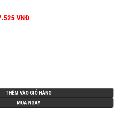
ốc là: 3.195.500 VNĐ.
7.525
VNĐ
Giá hiện tại là:
1.757.525 VNĐ.
THÊM VÀO GIỎ HÀNG
MUA NGAY