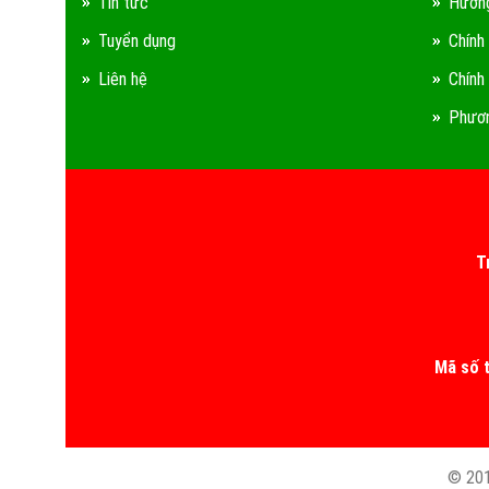
Tin tức
Hướng
Tuyển dụng
Chính
Liên hệ
Chính
Phươn
T
Mã số 
© 201