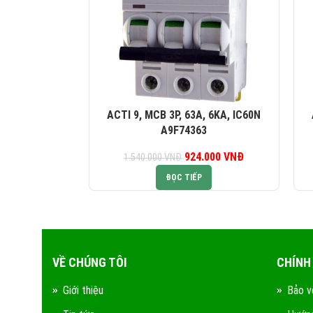
ACTI 9, MCB 3P, 63A, 6KA, IC60N
A9F74363
924.000
Giá gốc là:
VNĐ
Giá hiện tại là:
1.540.000
VNĐ
1.540.000 VNĐ.
924.000 VNĐ.
ĐỌC TIẾP
VỀ CHÚNG TÔI
CHÍNH
Giới thiệu
Bảo v