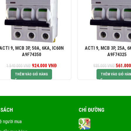
ACTI 9, MCB 3P, 50A, 6KA, IC60N
ACTI 9, MCB 3P, 25A, 6
A9F74350
A9F74325
924.000
Giá gốc là:
VNĐ
Giá hiện tại là:
561.00
G
1.540.000
VNĐ
935.000
VNĐ
1.540.000 VNĐ.
924.000 VNĐ.
93
THÊM VÀO GIỎ HÀNG
THÊM VÀO GIỎ HÀ
 SÁCH
CHỈ ĐƯỜNG
ệ người mua