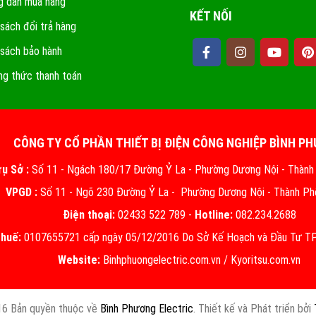
 dẫn mua hàng
KẾT NỐI
 sách đổi trả hàng
 sách bảo hành
g thức thanh toán
CÔNG TY CỔ PHẦN THIẾT BỊ ĐIỆN CÔNG NGHIỆP BÌNH P
rụ Sở :
Số 11 - Ngách 180/17 Đường Ỷ La - Phường Dương Nội - Thành
VPGD :
Số 11 - Ngõ 230 Đường Ỷ La - Phường Dương Nội - Thành Ph
Điện thoại:
02433 522 789 -
Hotline:
082.234.2688
thuế:
0107655721 cấp ngày 05/12/2016 Do Sở Kế Hoạch và Đầu Tư TP.
Website:
Binhphuongelectric.com.vn
/
Kyoritsu.com.vn
6 Bản quyền thuộc về
Bình Phương Electric
. Thiết kế và Phát triển bởi