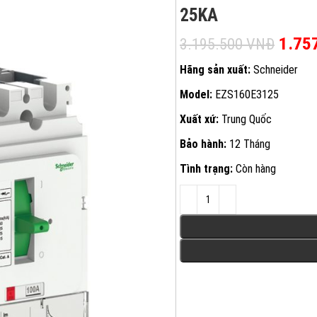
25KA
Giá g
1.75
3.195.500
VNĐ
Hãng sản xuất:
Schneider
Model:
EZS160E3125
Xuất xứ:
Trung Quốc
Bảo hành:
12 Tháng
Tình trạng:
Còn hàng