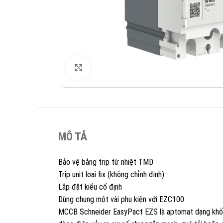
XEM ẢNH
MÔ TẢ
Bảo vệ bằng trip từ nhiệt TMD
Trip unit loại fix (không chỉnh định)
Lắp đặt kiểu cố định
Dùng chung một vài phụ kiện với EZC100
MCCB Schneider EasyPact EZS là aptomat dạng khối