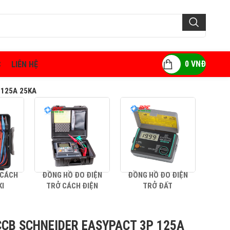
0
VNĐ
C
LIÊN HỆ
125A 25KA
 CÁCH
ĐỒNG HỒ ĐO ĐIỆN
ĐỒNG HỒ ĐO ĐIỆN
AMP
KI
TRỞ CÁCH ĐIỆN
TRỞ ĐẤT
CB SCHNEIDER EASYPACT 3P 125A