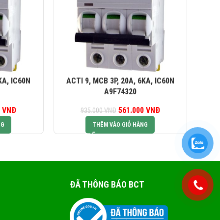
KA, IC60N
ACTI 9, MCB 3P, 20A, 6KA, IC60N
AC
A9F74320
0
iá gốc là:
VNĐ
Giá hiện tại là:
561.000
Giá gốc là:
VNĐ
Giá hiện tại là:
935.000
VNĐ
5.000 VNĐ.
561.000 VNĐ.
935.000 VNĐ.
561.000 VNĐ.
NG
THÊM VÀO GIỎ HÀNG
ĐÃ THÔNG BÁO BCT