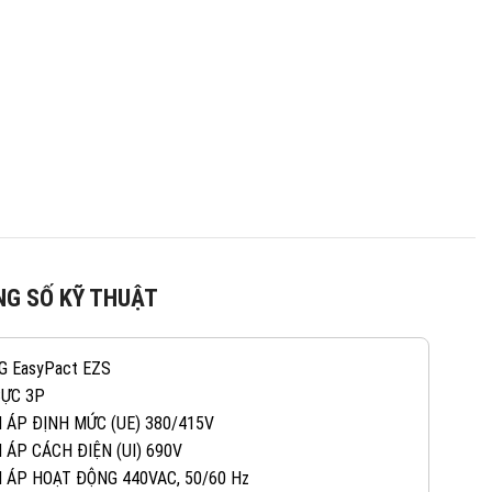
G SỐ KỸ THUẬT
G EasyPact EZS
CỰC 3P
N ÁP ĐỊNH MỨC (UE) 380/415V
082 234 2688
KINH DOANH 1:
 ÁP CÁCH ĐIỆN (UI) 690V
N ÁP HOẠT ĐỘNG 440VAC, 50/60 Hz