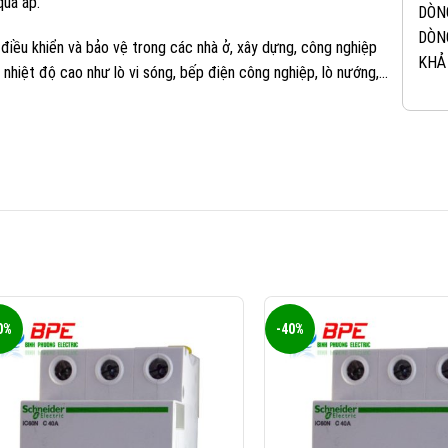
quá áp.
DÒN
DÒN
ều khiển và bảo vệ trong các nhà ở, xây dựng, công nghiệp
KHẢ
nhiệt độ cao như lò vi sóng, bếp điện công nghiệp, lò nướng,…
0%
-40%