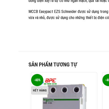
dòng điện xảy ra sự cố như ngắn mạch, quá tải hoặc 
MCCB Easypact EZS Schneider được sử dụng trong đi
vừa và nhỏ, được sử dụng cho những thiết bị điện có 
SẢN PHẨM TƯƠNG TỰ
-40%
-4
HẾT HÀNG