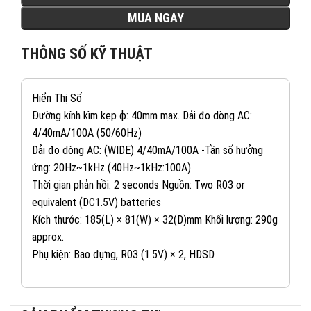
MUA NGAY
THÔNG SỐ KỸ THUẬT
Hiển Thị Số
Đường kính kìm kẹp ф: 40mm max. Dải đo dòng AC:
4/40mA/100A (50/60Hz)
Dải đo dòng AC: (WIDE) 4/40mA/100A -Tần số hưởng
ứng: 20Hz~1kHz (40Hz~1kHz:100A)
Thời gian phản hồi: 2 seconds Nguồn: Two R03 or
equivalent (DC1.5V) batteries
Kích thước: 185(L) × 81(W) × 32(D)mm Khối lượng: 290g
approx.
Phụ kiện: Bao đựng, R03 (1.5V) × 2, HDSD
082 234 2688
KINH DOANH 1: