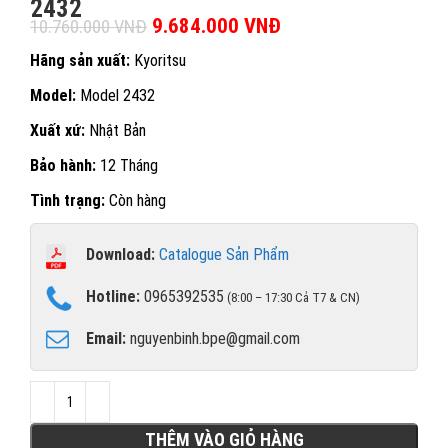
2432
Giá gốc là: 10.760.000 VNĐ.
9.684.000
VNĐ
Giá hiện tại là:
10.760.000
VNĐ
9.684.000 VNĐ.
Hãng sản xuất:
Kyoritsu
Model:
Model 2432
Xuất xứ:
Nhật Bản
Bảo hành:
12 Tháng
Tình trạng:
Còn hàng
Download:
Catalogue Sản Phẩm
Hotline:
0965392535
(8:00 – 17:30 Cả T7 & CN)
Email:
nguyenbinh.bpe@gmail.com
THÊM VÀO GIỎ HÀNG