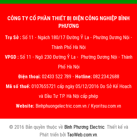
CÔNG TY CỔ PHẦN THIẾT BỊ ĐIỆN CÔNG NGHIỆP BÌNH
PHƯƠNG
Trụ Sở :
Số 11 - Ngách 180/17 Đường Ỷ La - Phường Dương Nội -
Thành Phố Hà Nội
VPGD :
Số 11 - Ngõ 230 Đường Ỷ La - Phường Dương Nội - Thành
Phố Hà Nội
Điện thoại:
02433 522 789 -
Hotline:
082.234.2688
Mã số thuế:
0107655721 cấp ngày 05/12/2016 Do Sở Kế Hoạch
và Đầu Tư TP. Hà Nội cấp phép
Website:
Binhphuongelectric.com.vn
/
Kyoritsu.com.vn
© 2016 Bản quyền thuộc về
Bình Phương Electric
. Thiết kế và
Phát triển bởi
TaoWeb.com.vn
.