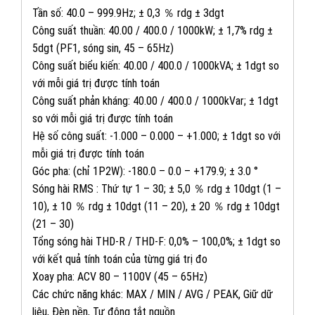
Tần số: 40.0 – 999.9Hz; ± 0,3 ％ rdg ± 3dgt
Công suất thuần: 40.00 / 400.0 / 1000kW; ± 1,7% rdg ±
5dgt (PF1, sóng sin, 45 – 65Hz)
Công suất biểu kiến: 40.00 / 400.0 / 1000kVA; ± 1dgt so
với mỗi giá trị được tính toán
Công suất phản kháng: 40.00 / 400.0 / 1000kVar; ± 1dgt
so với mỗi giá trị được tính toán
Hệ số công suất: -1.000 – 0.000 – +1.000; ± 1dgt so với
082 234 2688
KINH DOANH 1:
mỗi giá trị được tính toán
Góc pha: (chỉ 1P2W): -180.0 – 0.0 – +179.9; ± 3.0 °
0965 101 613
KINH DOANH 2:
Sóng hài RMS : Thứ tự 1 – 30; ± 5,0 ％ rdg ± 10dgt (1 –
10), ± 10 ％ rdg ± 10dgt (11 – 20), ± 20 ％ rdg ± 10dgt
(21 – 30)
0824 927 568
KINH DOANH 3:
Tổng sóng hài THD-R / THD-F: 0,0% – 100,0%; ± 1dgt so
với kết quả tính toán của từng giá trị đo
0823 944 186
KINH DOANH 4:
Xoay pha: ACV 80 – 1100V (45 – 65Hz)
Các chức năng khác: MAX / MIN / AVG / PEAK, Giữ dữ
liệu, Đèn nền, Tự động tắt nguồn