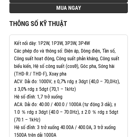
MUA NGAY
THÔNG SỐ KỸ THUẬT
Kết nối dây: 1P2W, 1P3W, 3P3W, 3P4W
Các phép đo và thông số: Điện áp, Dòng điện, Tần số,
Công suất hoạt động, Công suất phản kháng, Công suất
biểu kiến, Hệ số công suất (cosθ), Góc pha, Sóng hài
(THD-R / THD-F), Xoay pha
ACV: Dải đo: 1000V; ± 0,7% rdg ± 3dgt (40,0 – 70,0Hz),
± 3,0% rdg ± 5dgt (70,1 – 1kHz)
Hệ số đỉnh: 1,7 trở xuống
ACA: Dải đo: 40.00 / 400.0 / 1000A (tự động 3 dải); ±
1.0 ％ rdg ± 3dgt (40.0 – 70.0Hz), ± 2.0 ％ rdg ± 5dgt
(70.1 – 1kHz)
Hệ số đỉnh: 3 trở xuống 40.00A / 400.0A, 3 trở xuống
1500A trên dải 1000A