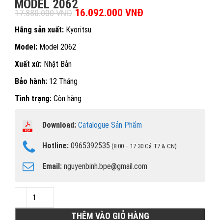
MODEL 2062
Giá gốc là: 17.880.000 VNĐ.
16.092.000
VNĐ
Giá hiện tại là:
17.880.000
VNĐ
16.092.000 VNĐ.
Hãng sản xuất:
Kyoritsu
Model:
Model 2062
Xuất xứ:
Nhật Bản
Bảo hành:
12 Tháng
Tình trạng:
Còn hàng
Download:
Catalogue Sản Phẩm
Hotline:
0965392535
(8:00 – 17:30 Cả T7 & CN)
Email:
nguyenbinh.bpe@gmail.com
THÊM VÀO GIỎ HÀNG