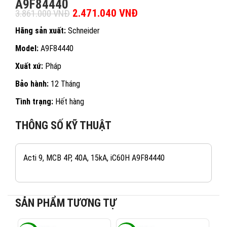
A9F84440
Giá gốc là: 3.861.000 VNĐ.
2.471.040
VNĐ
Giá hiện tại là:
3.861.000
VNĐ
2.471.040 VNĐ.
Hãng sản xuất:
Schneider
Model:
A9F84440
Xuất xứ:
Pháp
Bảo hành:
12 Tháng
Tình trạng:
Hết hàng
THÔNG SỐ KỸ THUẬT
Acti 9, MCB 4P, 40A, 15kA, iC60H A9F84440
SẢN PHẨM TƯƠNG TỰ