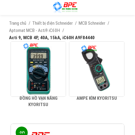
Trang chủ
Thiết bị điện Schneider
MCB Schneider
Aptomat MCB - Acti9 iC60H
Acti 9, MCB 4P, 40A, 15kA, iC60H A9F84440
ĐỒNG HỒ VẠN NĂNG
AMPE KÌM KYORITSU
KYORITSU
-36%