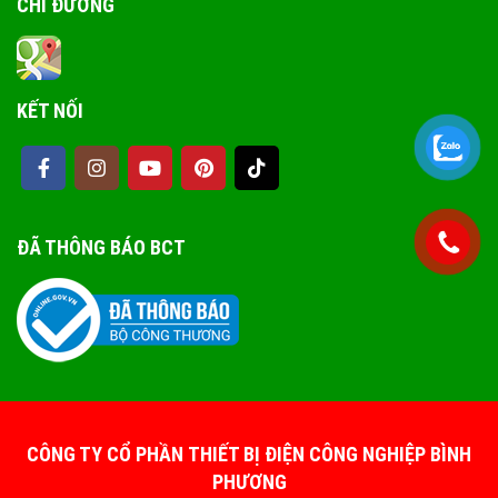
CHỈ ĐƯỜNG
KẾT NỐI
ĐÃ THÔNG BÁO BCT
CÔNG TY CỔ PHẦN THIẾT BỊ ĐIỆN CÔNG NGHIỆP BÌNH
PHƯƠNG