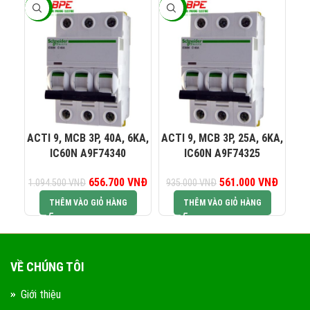
-40%
-40%
-4
082 234 2688
KINH DOANH 1:
0965 101 613
KINH DOANH 2:
ACTI 9, MCB 3P, 40A, 6KA,
ACTI 9, MCB 3P, 25A, 6KA,
AC
IC60N A9F74340
IC60N A9F74325
0824 927 568
KINH DOANH 3:
656.700
Giá gốc là:
VNĐ
Giá hiện tại là:
561.000
Giá gốc là:
VNĐ
Giá hiện
1.094.500
VNĐ
935.000
VNĐ
93
1.094.500 VNĐ.
656.700 VNĐ.
935.000 VNĐ.
561.00
THÊM VÀO GIỎ HÀNG
THÊM VÀO GIỎ HÀNG
0823 944 186
KINH DOANH 4:
VỀ CHÚNG TÔI
Giới thiệu