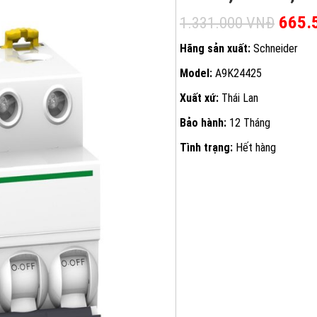
Giá g
665.
1.331.000
VNĐ
Hãng sản xuất:
Schneider
Model:
A9K24425
Xuất xứ:
Thái Lan
Bảo hành:
12 Tháng
Tình trạng:
Hết hàng