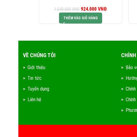
924.000
Giá gốc là:
VNĐ
Giá hiện tại là:
1.540.000
VNĐ
1.540.000 VNĐ.
924.000 VNĐ.
THÊM VÀO GIỎ HÀNG
VỀ CHÚNG TÔI
CHÍNH
Giới thiệu
Bảo v
Tin tức
Hướng
Tuyển dụng
Chính
Liên hệ
Chính
Phươn