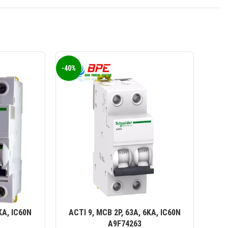
0823 944 186
KINH DOANH 4:
-40%
-40%
KA, IC60N
ACTI 9, MCB 2P, 63A, 6KA, IC60N
AC
A9F74263