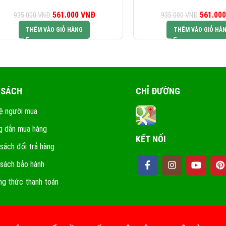
561.000
Giá gốc là:
VNĐ
Giá hiện tại là:
561.00
G
935.000
VNĐ
935.000
VNĐ
935.000 VNĐ.
561.000 VNĐ.
93
THÊM VÀO GIỎ HÀNG
THÊM VÀO GIỎ HÀ
 SÁCH
CHỈ ĐƯỜNG
ệ người mua
 dẫn mua hàng
KẾT NỐI
 sách đổi trả hàng
 sách bảo hành
g thức thanh toán