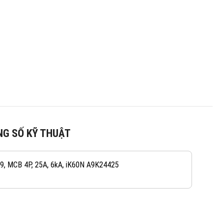
G SỐ KỸ THUẬT
082 234 2688
KINH DOANH 1:
 9, MCB 4P, 25A, 6kA, iK60N A9K24425
0965 101 613
KINH DOANH 2:
0824 927 568
KINH DOANH 3: