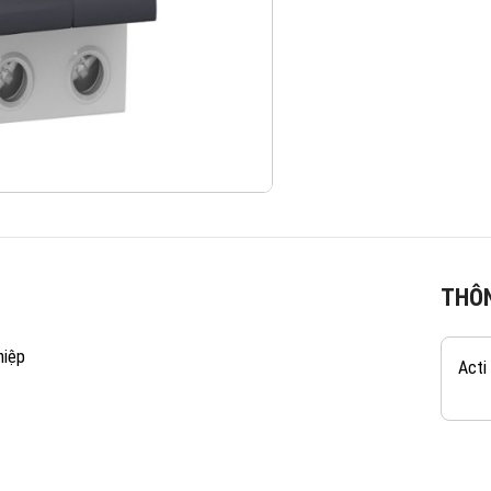
THÔN
hiệp
Acti