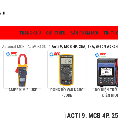
TRANG CHỦ
GIỚI THIỆU
SẢN PHẨM MỚI
TIN TỨ
Aptomat MCB - Acti9 iK60N
Acti 9, MCB 4P, 25A, 6kA, iK60N A9K2
AMPE KÌM FLUKE
ĐỒNG HỒ VẠN NĂNG
ĐO ĐIỆN TRỞ
FLUKE
ĐIỆN HIO
ACTI 9, MCB 4P, 2