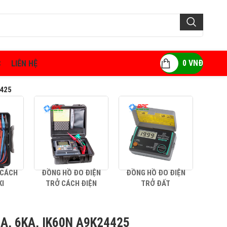
0
VNĐ
C
LIÊN HỆ
4425
 CÁCH
ĐỒNG HỒ ĐO ĐIỆN
ĐỒNG HỒ ĐO ĐIỆN
AMP
KI
TRỞ CÁCH ĐIỆN
TRỞ ĐẤT
5A, 6KA, IK60N A9K24425