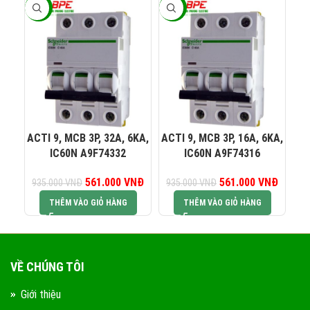
-40%
-40%
-4
082 234 2688
KINH DOANH 1:
0965 101 613
KINH DOANH 2:
ACTI 9, MCB 3P, 32A, 6KA,
ACTI 9, MCB 3P, 16A, 6KA,
AC
IC60N A9F74332
IC60N A9F74316
0824 927 568
KINH DOANH 3:
561.000
Giá gốc là:
VNĐ
Giá hiện tại là:
561.000
Giá gốc là:
VNĐ
Giá hiện
935.000
VNĐ
935.000
VNĐ
74
935.000 VNĐ.
561.000 VNĐ.
935.000 VNĐ.
561.00
THÊM VÀO GIỎ HÀNG
THÊM VÀO GIỎ HÀNG
0823 944 186
KINH DOANH 4:
VỀ CHÚNG TÔI
Giới thiệu