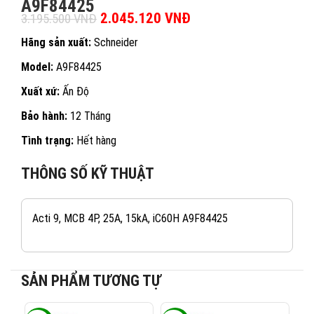
A9F84425
Giá gốc là: 3.195.500 VNĐ.
2.045.120
VNĐ
Giá hiện tại là:
3.195.500
VNĐ
2.045.120 VNĐ.
Hãng sản xuất:
Schneider
Model:
A9F84425
Xuất xứ:
Ấn Độ
Bảo hành:
12 Tháng
Tình trạng:
Hết hàng
THÔNG SỐ KỸ THUẬT
Acti 9, MCB 4P, 25A, 15kA, iC60H A9F84425
SẢN PHẨM TƯƠNG TỰ