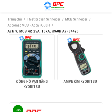
Trang chủ
Thiết bị điện Schneider
MCB Schneider
Aptomat MCB - Acti9 iC60H
Acti 9, MCB 4P, 25A, 15kA, iC60H A9F84425
ĐỒNG HỒ VẠN NĂNG
AMPE KÌM KYORITSU
KYORITSU
-36%