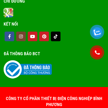
CHỈ ĐƯỜNG
KẾT NỐI
ĐÃ THÔNG BÁO BCT
CÔNG TY CỔ PHẦN THIẾT BỊ ĐIỆN CÔNG NGHIỆP BÌNH
PHƯƠNG