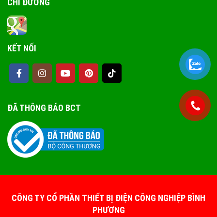
CHỈ ĐƯỜNG
KẾT NỐI
ĐÃ THÔNG BÁO BCT
CÔNG TY CỔ PHẦN THIẾT BỊ ĐIỆN CÔNG NGHIỆP BÌNH
PHƯƠNG