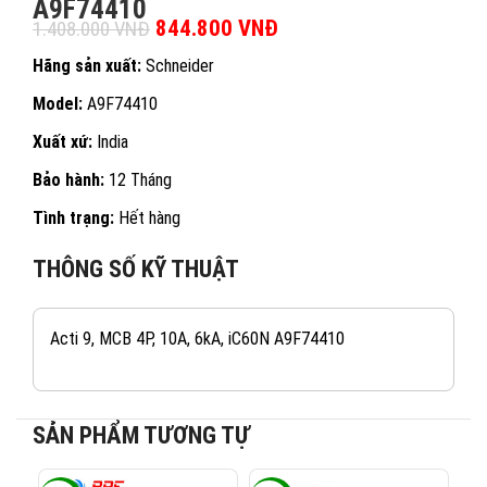
A9F74410
Giá gốc là: 1.408.000 VNĐ.
844.800
VNĐ
Giá hiện tại là:
1.408.000
VNĐ
844.800 VNĐ.
Hãng sản xuất:
Schneider
Model:
A9F74410
Xuất xứ:
India
Bảo hành:
12 Tháng
Tình trạng:
Hết hàng
THÔNG SỐ KỸ THUẬT
Acti 9, MCB 4P, 10A, 6kA, iC60N A9F74410
SẢN PHẨM TƯƠNG TỰ