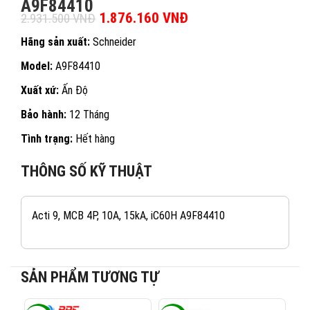
A9F84410
Giá gốc là: 2.931.500 VNĐ.
1.876.160
VNĐ
Giá hiện tại là:
2.931.500
VNĐ
1.876.160 VNĐ.
Hãng sản xuất:
Schneider
Model:
A9F84410
Xuất xứ:
Ấn Độ
Bảo hành:
12 Tháng
Tình trạng:
Hết hàng
THÔNG SỐ KỸ THUẬT
Acti 9, MCB 4P, 10A, 15kA, iC60H A9F84410
SẢN PHẨM TƯƠNG TỰ