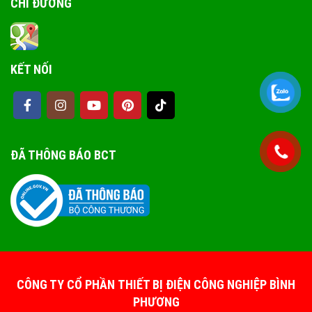
CHỈ ĐƯỜNG
KẾT NỐI
ĐÃ THÔNG BÁO BCT
CÔNG TY CỔ PHẦN THIẾT BỊ ĐIỆN CÔNG NGHIỆP BÌNH
PHƯƠNG