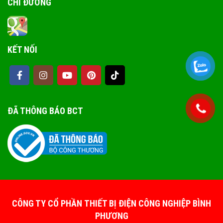
CHỈ ĐƯỜNG
KẾT NỐI
ĐÃ THÔNG BÁO BCT
CÔNG TY CỔ PHẦN THIẾT BỊ ĐIỆN CÔNG NGHIỆP BÌNH
PHƯƠNG