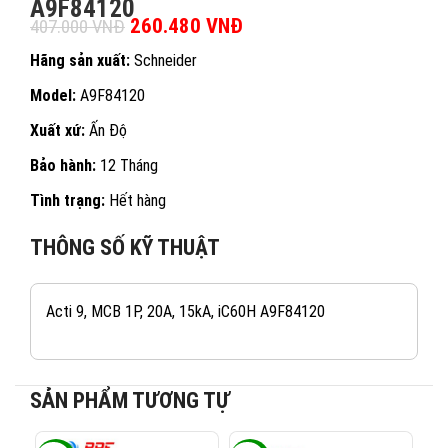
A9F84120
Giá gốc là: 407.000 VNĐ.
260.480
VNĐ
Giá hiện tại là:
407.000
VNĐ
260.480 VNĐ.
Hãng sản xuất:
Schneider
Model:
A9F84120
Xuất xứ:
Ấn Độ
Bảo hành:
12 Tháng
Tình trạng:
Hết hàng
THÔNG SỐ KỸ THUẬT
Acti 9, MCB 1P, 20A, 15kA, iC60H A9F84120
SẢN PHẨM TƯƠNG TỰ