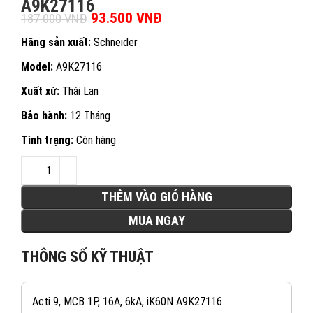
A9K27116
Giá gốc là: 187.000 VNĐ.
93.500
VNĐ
Giá hiện tại là:
187.000
VNĐ
93.500 VNĐ.
Hãng sản xuất:
Schneider
Model:
A9K27116
Xuất xứ:
Thái Lan
Bảo hành:
12 Tháng
Tình trạng:
Còn hàng
THÊM VÀO GIỎ HÀNG
MUA NGAY
THÔNG SỐ KỸ THUẬT
Acti 9, MCB 1P, 16A, 6kA, iK60N A9K27116