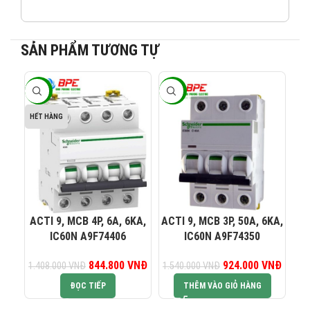
SẢN PHẨM TƯƠNG TỰ
-40%
-40%
-4
HẾT HÀNG
082 234 2688
KINH DOANH 1:
0965 101 613
KINH DOANH 2:
0824 927 568
KINH DOANH 3:
ACTI 9, MCB 4P, 6A, 6KA,
ACTI 9, MCB 3P, 50A, 6KA,
AC
IC60N A9F74406
IC60N A9F74350
0823 944 186
KINH DOANH 4:
844.800
Giá gốc là:
VNĐ
Giá hiện tại là:
924.000
Giá gốc là:
VNĐ
Giá hiệ
1.408.000
VNĐ
1.540.000
VNĐ
1.
1.408.000 VNĐ.
844.800 VNĐ.
1.540.000 VNĐ.
924.0
ĐỌC TIẾP
THÊM VÀO GIỎ HÀNG