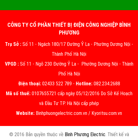
CÔNG TY CỔ PHẦN THIẾT BỊ ĐIỆN CÔNG NGHIỆP BÌNH
PHƯƠNG
Trụ Sở :
Số 11 - Ngách 180/17 Đường Ỷ La - Phường Dương Nội -
Thành Phố Hà Nội
VPGD :
Số 11 - Ngõ 230 Đường Ỷ La - Phường Dương Nội - Thành
Phố Hà Nội
Điện thoại:
02433 522 789 -
Hotline:
082.234.2688
Mã số thuế:
0107655721 cấp ngày 05/12/2016 Do Sở Kế Hoạch
và Đầu Tư TP. Hà Nội cấp phép
Website:
Binhphuongelectric.com.vn
/
Kyoritsu.com.vn
© 2016 Bản quyền thuộc về
Bình Phương Electric
. Thiết kế và